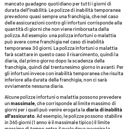
mancato guadagno quotidiano per tutti i giorni di
durata dell'inabilità. Le polizze di inabilità temporanea
prevedono quasi sempre una franchigia, che nel caso
delle assicurazioni contro gli infortuni corrisponde alla
quantità di giorni che non viene rimborsata dalla
polizza. Ad esempio: una polizza infortuni o malattia
può avere come franchigia nel caso di inabilità
temporanea 30 giorni. La polizza infortuni o malattia
farà scattare in questo caso il risarcimento, quindi la
diaria, dal primo giorno dopo la scadenza della
franchigia, quindi dal trentunesimo giorno in avanti. Per
gli infortuni invece con inabilità temporanea che risulta
inferiore alla durata della franchigia, non ci sarà
ovviamente nessuna diaria.
Alcune polizze infortuni o malattia possono prevedere
un
massimale
, che corrisponde al limite massimo di
giorni per i quali può venire erogata la
diaria di inabilità
all'assicurato
. Ad esempio, le polizze possono stabilire
in 365 giorni (1 anno è il massimale tipico) il limite
massimo di tempo entro il quale deve avvenire la