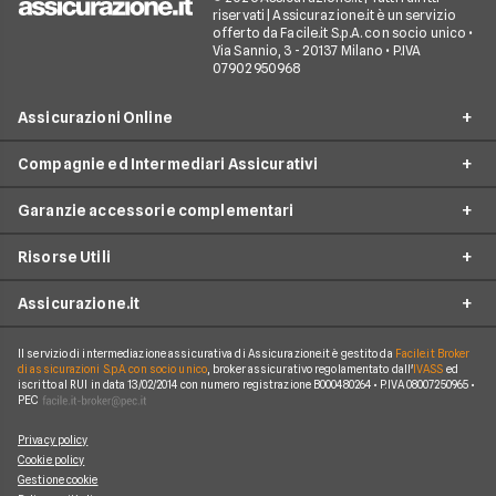
riservati | Assicurazione.it è un servizio
offerto da Facile.it S.p.A. con socio unico •
Via Sannio, 3 - 20137 Milano • P.IVA
07902950968
Assicurazioni Online
Compagnie ed Intermediari Assicurativi
RC Auto
Garanzie accessorie complementari
RC Moto
Verti
Assicurazione Ciclomotore
Risorse Utili
Allianz Direct
Furto e incendio
Assicurazioni Autocarro
Prima.it
Assicurazione.it
Infortuni conducente
Garanzie accessorie
Assicurazioni Viaggi
ConTe
Assistenza stradale
Guide
Assicurazione Casa
Il servizio di intermediazione assicurativa di Assicurazione.it è gestito da
Facile.it Broker
Chi Siamo
Linear
di assicurazioni S.p.A. con socio unico
, broker assicurativo regolamentato dall'
IVASS
ed
Tutela legale
iscritto al RUI in data 13/02/2014 con numero registrazione B000480264 • P.IVA 08007250965 •
Glossario
Polizza Vita
Come funziona Assicurazione.it
Genertel
PEC
Kasko
News
Polizza Infortuni
Reclami
Genialclick
Privacy policy
Eventi atmosferici e naturali
Blog
Polizza Animali Domestici
Cookie policy
Lavora con Noi
Quixa
Gestione cookie
Tutte le garanzie accessorie
Osservatorio RC Auto
Assicurazione Mutuo