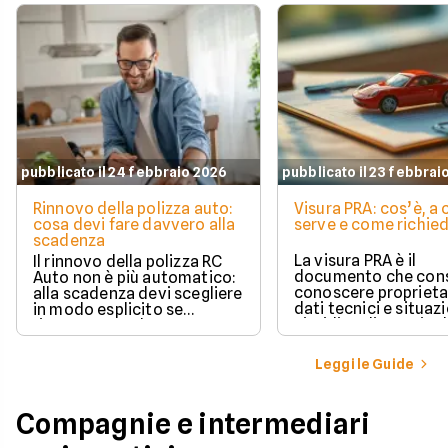
pubblicato il 24 febbraio 2026
pubblicato il 23 febbrai
Rinnovo della polizza auto:
Visura PRA: cos’è, a
cosa devi fare davvero alla
serve e come richied
scadenza
La visura PRA è il
Il rinnovo della polizza RC
documento che cons
Auto non è più automatico:
conoscere proprieta
alla scadenza devi scegliere
dati tecnici e situaz
in modo esplicito se
giuridica di un veico
rinnovare con la stessa
iscritto al Pubblico 
compagnia o stipulare un
Automobilistico.
nuovo contratto.
Leggi le Guide
Compagnie e intermediari