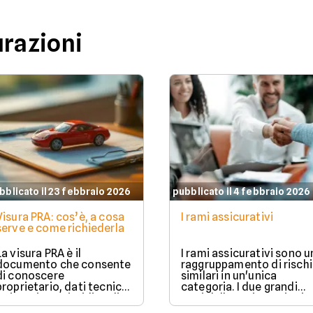
urazioni
bblicato il 23 febbraio 2026
pubblicato il 4 febbraio 2026
Visura PRA: cos’è, a cosa
I rami assicurativi
serve e come richiederla
La visura PRA è il
I rami assicurativi sono u
documento che consente
raggruppamento di rischi
di conoscere
similari in un'unica
proprietario, dati tecnici
categoria. I due grandi
e situazione giuridica di
rami delle assicurazioni
un veicolo iscritto al
sono il ramo danni e il