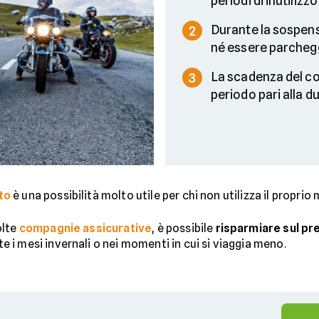
periodi di inutilizzo
Durante la sospens
2
né essere parchegg
La scadenza del co
3
periodo pari alla d
to
è una possibilità molto utile per chi non utilizza il propri
olte
compagnie assicurative
, è possibile
risparmiare sul pr
i mesi invernali o nei momenti in cui si viaggia meno.