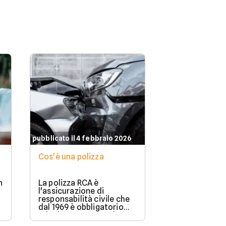
pubblicato il 4 febbraio 2026
Cos'è una polizza
n
La polizza RCA è
l'assicurazione di
responsabilità civile che
dal 1969 è obbligatorio
stipulare per possedere e
guidare in Italia un