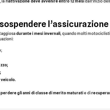
, la
riattivazione deve avvenire entro 12 mesi
dall'inizio del
sospendere l’assicurazione
ntaggiosa
durante i mesi invernali
, quando molti motociclisti 
uazioni:
o;
ezzo;
;
 veicolo.
 perdere gli anni di classe di merito maturati
e di
recuperar