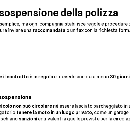
sospensione della polizza
semplice, ma ogni compagnia stabilisce regole e procedure spe
pure inviare una
raccomandata
o un
fax
con la richiesta form
il contratto è in regola
e prevede ancora almeno
30 giorni
a sospensione
veicolo non può circolare
né essere lasciato parcheggiato in s
igatorio
tenere la moto in un luogo privato
, come un garage o
rischiano
sanzioni
equivalenti a quelle previste per la circol