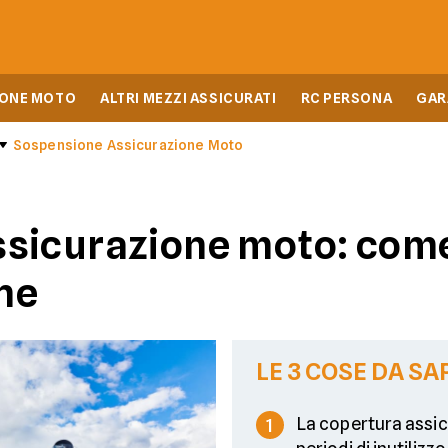
IONE MOTO
ALTRI MEZZI ASSICURATI
RC PERSONA
GAR
Sospensione Assicurazione Moto
sicurazione moto: come
ne
LE 3 COSE DA SA
La copertura assic
1