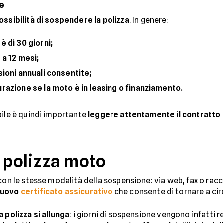
ne
 possibilità di sospendere la polizza
. In genere:
è di 30 giorni;
 a 12 mesi;
sioni annuali consentite;
razione se la moto è in leasing o finanziamento.
bile è quindi importante
leggere attentamente il contratto
a polizza moto
on le stesse modalità della sospensione: via web, fax o rac
nuovo
certificato assicurativo
che consente di tornare a cir
a polizza si allunga
: i giorni di sospensione vengono infatti r