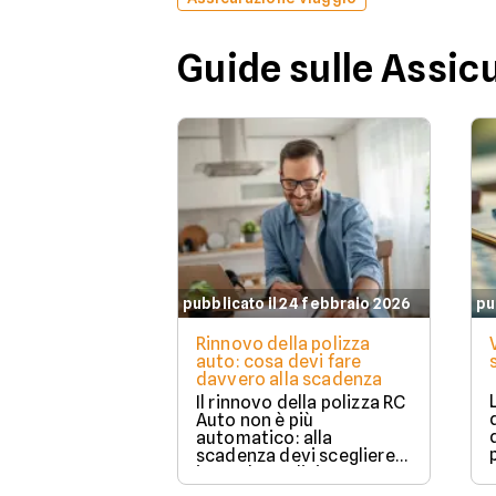
Guide sulle Assic
pubblicato il 24 febbraio 2026
pu
Rinnovo della polizza
auto: cosa devi fare
davvero alla scadenza
Il rinnovo della polizza RC
Auto non è più
automatico: alla
scadenza devi scegliere
in modo esplicito se
rinnovare con la stessa