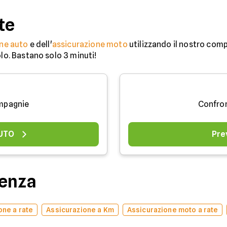
te
ne auto
e dell'
assicurazione moto
utilizzando il nostro comp
olo. Bastano solo 3 minuti!
mpagnie
Confro
AUTO
Pre
denza
one a rate
Assicurazione a Km
Assicurazione moto a rate