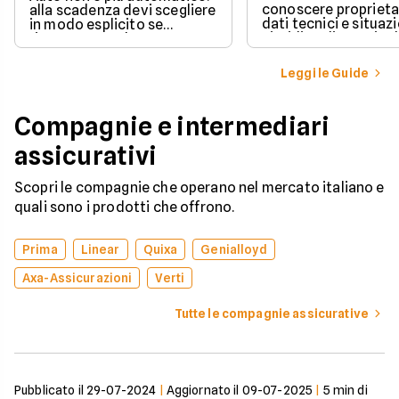
conoscere proprieta
alla scadenza devi scegliere
dati tecnici e situaz
in modo esplicito se
giuridica di un veico
rinnovare con la stessa
iscritto al Pubblico 
compagnia o stipulare un
Automobilistico.
nuovo contratto.
Leggi le Guide
Compagnie e intermediari
assicurativi
Scopri le compagnie che operano nel mercato italiano e
quali sono i prodotti che offrono.
Prima
Linear
Quixa
Genialloyd
Axa-Assicurazioni
Verti
Tutte le compagnie assicurative
Pubblicato il
29-07-2024
|
Aggiornato il
09-07-2025
|
5
min di