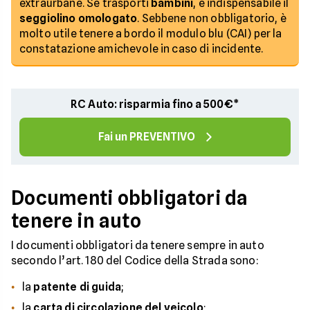
extraurbane. Se trasporti
bambini
, è indispensabile il
seggiolino omologato
. Sebbene non obbligatorio, è
molto utile tenere a bordo il modulo blu (CAI) per la
constatazione amichevole in caso di incidente.
RC Auto: risparmia fino a 500€*
Fai un PREVENTIVO
Documenti obbligatori da
tenere in auto
I documenti obbligatori da tenere sempre in auto
secondo l’art. 180 del Codice della Strada sono:
la
patente di guida
;
la
carta di circolazione del veicolo
;