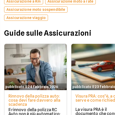
Assicurazione a Km
Assicurazione moto a rate
Assicurazione moto sospendibile
Assicurazione viaggio
Guide sulle Assicurazioni
pubblicato il 24 febbraio 2026
pubblicato il 23 febbrai
Rinnovo della polizza auto:
Visura PRA: cos’è, a
cosa devi fare davvero alla
serve e come richied
scadenza
La visura PRA è il
Il rinnovo della polizza RC
documento che cons
Auto non è più automatico: