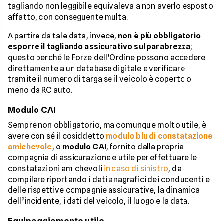
tagliando non leggibile equivaleva a non averlo esposto
affatto, con conseguente multa.
A partire da tale data, invece,
non è più obbligatorio
esporre il tagliando assicurativo sul parabrezza
;
questo perché le Forze dell’Ordine possono accedere
direttamente a un database digitale e verificare
tramite il numero di targa se il veicolo è coperto o
meno da RC auto.
Modulo CAI
Sempre non obbligatorio, ma comunque molto utile, è
avere con sé il cosiddetto
modulo blu di constatazione
amichevole
, o
modulo CAI
, fornito dalla propria
compagnia di assicurazione e utile per effettuare le
constatazioni amichevoli
in caso di sinistro
, da
compilare riportando i dati anagrafici dei conducenti e
delle rispettive compagnie assicurative, la dinamica
dell’incidente, i dati del veicolo, il luogo e la data.
Equipaggiamento utile