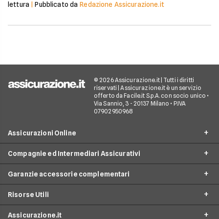
lettura
|
Pubblicato da
Redazione Assicurazione.it
© 2026 Assicurazione.it | Tutti i diritti
riservati | Assicurazione.it è un servizio
offerto da Facile.it S.p.A. con socio unico •
Via Sannio, 3 - 20137 Milano • P.IVA
07902950968
Assicurazioni Online
Compagnie ed Intermediari Assicurativi
RC Auto
Garanzie accessorie complementari
RC Moto
Verti
Assicurazione Ciclomotore
Risorse Utili
Allianz Direct
Furto e incendio
Assicurazioni Autocarro
Prima.it
Assicurazione.it
Infortuni conducente