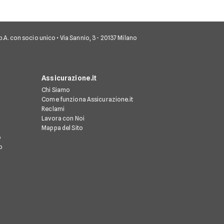
 S.p.A. con socio unico • Via Sannio, 3 - 20137 Milano
Assicurazione.it
Chi Siamo
Come funziona Assicurazione.it
Reclami
Lavora con Noi
Mappa del Sito
o
o