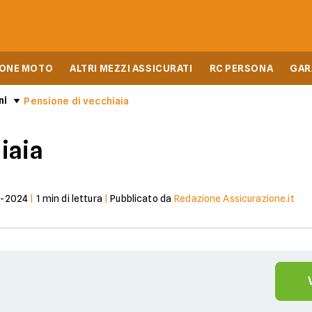
IONE MOTO
ALTRI MEZZI ASSICURATI
RC PERSONA
GAR
ni
Pensione di vecchiaia
iaia
7-2024
|
1
min di lettura
|
Pubblicato da
Redazione Assicurazione.it