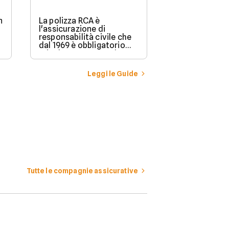
n
La polizza RCA è
l'assicurazione di
responsabilità civile che
dal 1969 è obbligatorio
stipulare per possedere e
guidare in Italia un
veicolo a motore.
Leggi le Guide
Tutte le compagnie assicurative