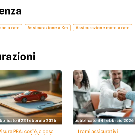
denza
one a rate
Assicurazione a Km
Assicurazione moto a rate
urazioni
bblicato il 23 febbraio 2026
pubblicato il 4 febbraio 2026
Visura PRA: cos’è, a cosa
I rami assicurativi