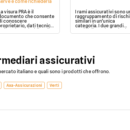
serve e come richiederla
La visura PRA è il
I rami assicurativi sono u
documento che consente
raggruppamento di rischi
di conoscere
similari in un'unica
proprietario, dati tecnici
categoria. I due grandi
e situazione giuridica di
rami delle assicurazioni
un veicolo iscritto al
sono il ramo danni e il
Pubblico Registro
ramo vita.
Automobilistico.
mediari assicurativi
rcato italiano e quali sono i prodotti che offrono.
Axa-Assicurazioni
Verti