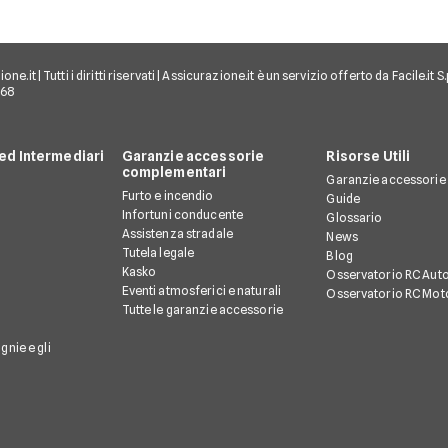
e.it | Tutti i diritti riservati | Assicurazione.it è un servizio offerto da Facile.it
968
d Intermediari
Garanzie accessorie
Risorse Utili
complementari
Garanzie accessorie
Furto e incendio
Guide
Infortuni conducente
Glossario
Assistenza stradale
News
Tutela legale
Blog
Kasko
Osservatorio RC Aut
Eventi atmosferici e naturali
Osservatorio RC Mot
Tutte le garanzie accessorie
gnie e gli