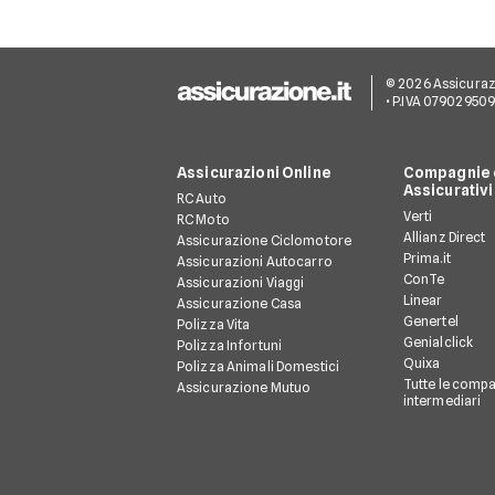
© 2026 Assicurazion
• P.IVA 07902950
Assicurazioni Online
Compagnie e
Assicurativi
RC Auto
Verti
RC Moto
Allianz Direct
Assicurazione Ciclomotore
Prima.it
Assicurazioni Autocarro
ConTe
Assicurazioni Viaggi
Linear
Assicurazione Casa
Genertel
Polizza Vita
Genialclick
Polizza Infortuni
Quixa
Polizza Animali Domestici
Tutte le compa
Assicurazione Mutuo
intermediari