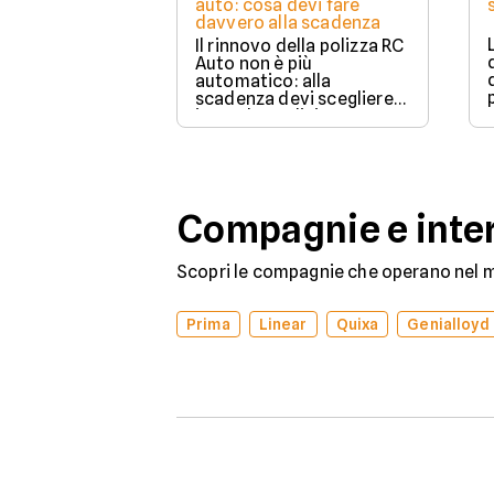
auto: cosa devi fare
davvero alla scadenza
Il rinnovo della polizza RC
Auto non è più
automatico: alla
scadenza devi scegliere
in modo esplicito se
rinnovare con la stessa
compagnia o stipulare un
nuovo contratto.
Compagnie e inter
Scopri le compagnie che operano nel me
Prima
Linear
Quixa
Genialloyd