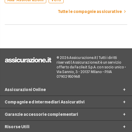
Tutte le compagnie assicurative
© 2026 Assicurazione.it | Tutti i diritti
riservati | Assicurazione.it è un servizio
offerto da Facile.it S.p.A. con socio unico •
Via Sannio, 3 - 20137 Milano • P.IVA
07902950968
Assicurazioni Online
Compagnie ed Intermediari Assicurativi
RC Auto
Garanzie accessorie complementari
RC Moto
Verti
Assicurazione Ciclomotore
Risorse Utili
Allianz Direct
Furto e incendio