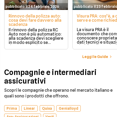
pubblicato il 24 febbraio 2026
pubblicato il 23 febbrai
Rinnovo della polizza auto:
Visura PRA: cos’è, a
cosa devi fare davvero alla
serve e come richied
scadenza
La visura PRA è il
Il rinnovo della polizza RC
documento che cons
Auto non è più automatico:
conoscere proprieta
alla scadenza devi scegliere
dati tecnici e situaz
in modo esplicito se
giuridica di un veico
rinnovare con la stessa
iscritto al Pubblico 
compagnia o stipulare un
Automobilistico.
nuovo contratto.
Leggi le Guide
Compagnie e intermediari
assicurativi
Scopri le compagnie che operano nel mercato italiano e
quali sono i prodotti che offrono.
Prima
Linear
Quixa
Genialloyd
Axa-Assicurazioni
Verti