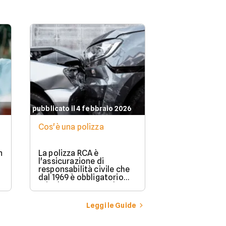
pubblicato il 4 febbraio 2026
Cos'è una polizza
n
La polizza RCA è
l'assicurazione di
responsabilità civile che
dal 1969 è obbligatorio
stipulare per possedere e
guidare in Italia un
veicolo a motore.
Leggi le Guide