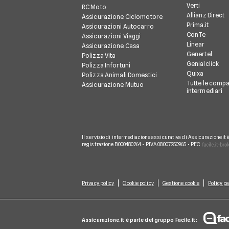
Verti
RC Moto
Allianz Direct
Assicurazione Ciclomotore
Prima.it
Assicurazioni Autocarro
ConTe
Assicurazioni Viaggi
Linear
Assicurazione Casa
Genertel
Polizza Vita
Genialclick
Polizza Infortuni
Quixa
Polizza Animali Domestici
Tutte le compa
Assicurazione Mutuo
intermediari
Il servizio di intermediazione assicurativa di Assicurazione.it 
registrazione B000480264 • P.IVA 08007250965 • PEC
Privacy policy
Cookie policy
Gestione cookie
Policy pa
Assicurazione.it è parte del gruppo Facile.it: