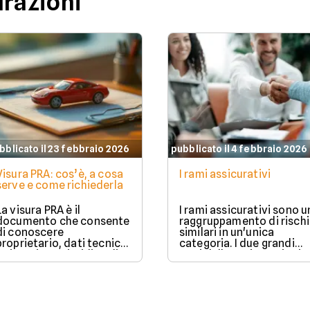
urazioni
bblicato il 23 febbraio 2026
pubblicato il 4 febbraio 2026
Visura PRA: cos’è, a cosa
I rami assicurativi
serve e come richiederla
La visura PRA è il
I rami assicurativi sono u
documento che consente
raggruppamento di rischi
di conoscere
similari in un'unica
proprietario, dati tecnici
categoria. I due grandi
e situazione giuridica di
rami delle assicurazioni
un veicolo iscritto al
sono il ramo danni e il
Pubblico Registro
ramo vita.
Automobilistico.