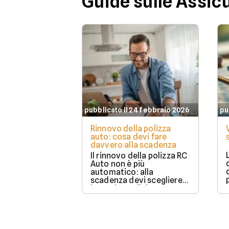
Guide sulle Assic
pubblicato il 24 febbraio 2026
pu
Rinnovo della polizza
auto: cosa devi fare
davvero alla scadenza
Il rinnovo della polizza RC
Auto non è più
automatico: alla
scadenza devi scegliere
in modo esplicito se
rinnovare con la stessa
compagnia o stipulare un
nuovo contratto.