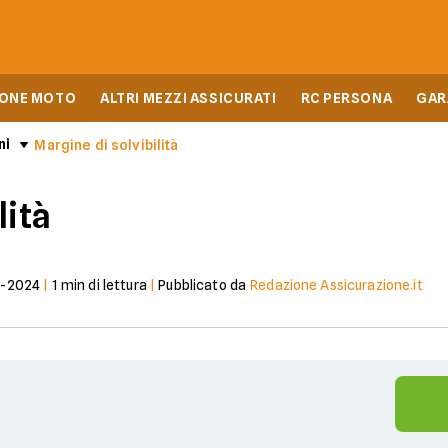
IONE MOTO
ALTRI MEZZI ASSICURATI
RC PERSONA
GAR
ni
Margine di solvibilità
lità
7-2024
|
1
min di lettura
|
Pubblicato da
Redazione Assicurazione.it