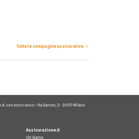
Tutte le compagnie assicurative
 S.p.A. con socio unico • Via Sannio, 3 - 20137 Milano
Assicurazione.it
Chi Siamo