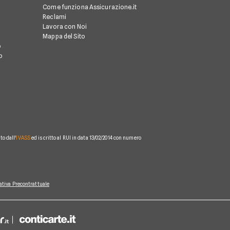
Come funziona Assicurazione.it
Reclami
Lavora con Noi
Mappa del Sito
o
o
o dall'
IVASS
ed iscritto al RUI in data 13/02/2014 con numero
ativa Precontrattuale