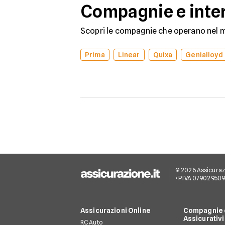
Compagnie e inter
Scopri le compagnie che operano nel me
Prima
Linear
Quixa
Genialloyd
© 2026 Assicurazion
• P.IVA 07902950
Assicurazioni Online
Compagnie e
Assicurativi
RC Auto