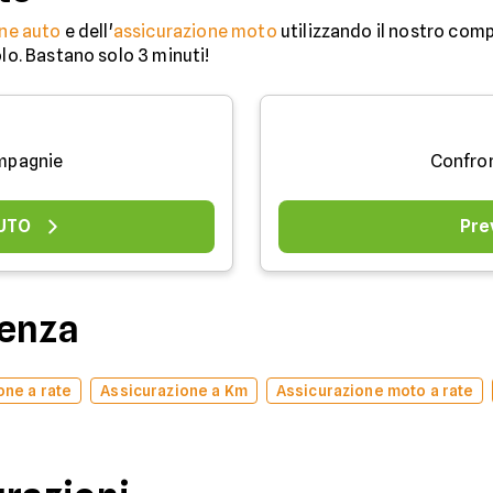
ne auto
e dell'
assicurazione moto
utilizzando il nostro comp
olo. Bastano solo 3 minuti!
mpagnie
Confro
AUTO
Pre
denza
one a rate
Assicurazione a Km
Assicurazione moto a rate