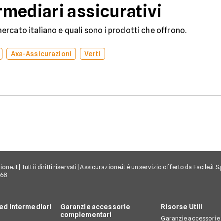
mediari assicurativi
rcato italiano e quali sono i prodotti che offrono.
Axa-Assicurazioni
Verti
e.it | Tutti i diritti riservati | Assicurazione.it è un servizio offerto da Facile.it
968
d Intermediari
Garanzie accessorie
Risorse Utili
complementari
Garanzie accessorie