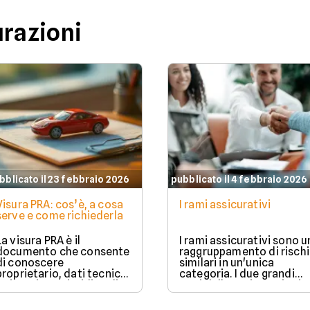
urazioni
bblicato il 23 febbraio 2026
pubblicato il 4 febbraio 2026
Visura PRA: cos’è, a cosa
I rami assicurativi
serve e come richiederla
La visura PRA è il
I rami assicurativi sono u
documento che consente
raggruppamento di rischi
di conoscere
similari in un'unica
proprietario, dati tecnici
categoria. I due grandi
e situazione giuridica di
rami delle assicurazioni
un veicolo iscritto al
sono il ramo danni e il
Pubblico Registro
ramo vita.