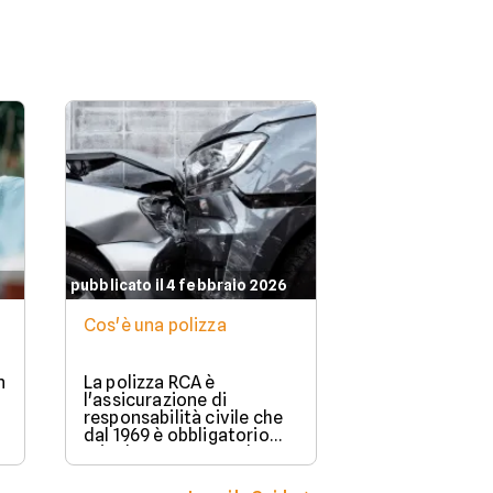
pubblicato il 4 febbraio 2026
Cos'è una polizza
n
La polizza RCA è
l'assicurazione di
responsabilità civile che
dal 1969 è obbligatorio
stipulare per possedere e
guidare in Italia un
veicolo a motore.