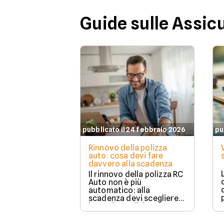
Guide sulle Assic
pubblicato il 24 febbraio 2026
pu
Rinnovo della polizza
auto: cosa devi fare
davvero alla scadenza
Il rinnovo della polizza RC
Auto non è più
automatico: alla
scadenza devi scegliere
in modo esplicito se
rinnovare con la stessa
compagnia o stipulare un