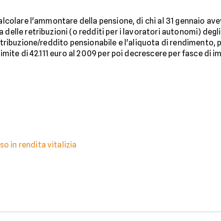
alcolare l'ammontare della pensione, di chi al 31 gennaio avev
delle retribuzioni (o redditi per i lavoratori autonomi) degli u
retribuzione/reddito pensionabile e l'aliquota di rendimento, 
limite di 42.111 euro al 2009 per poi decrescere per fasce di 
o in rendita vitalizia