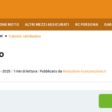
IONE MOTO
ALTRI MEZZI ASSICURATI
RC PERSONA
GAR
ni
Calcolo retributivo
vo
1-2025
|
1
min di lettura
|
Pubblicato da
Redazione Assicurazione.it