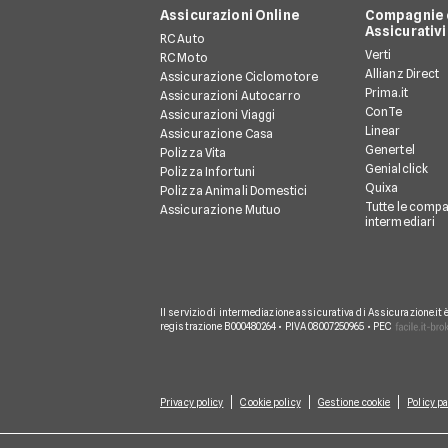
Assicurazioni Online
Compagnie e
Assicurativi
RC Auto
Verti
RC Moto
Allianz Direct
Assicurazione Ciclomotore
Prima.it
Assicurazioni Autocarro
ConTe
Assicurazioni Viaggi
Linear
Assicurazione Casa
Genertel
Polizza Vita
Genialclick
Polizza Infortuni
Quixa
Polizza Animali Domestici
Tutte le compa
Assicurazione Mutuo
intermediari
Il servizio di intermediazione assicurativa di Assicurazione.it 
registrazione B000480264 • P.IVA 08007250965 • PEC
Privacy policy
Cookie policy
Gestione cookie
Policy pa