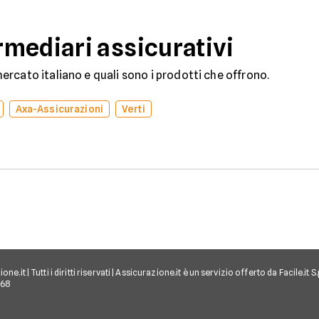
Automobilistico.
mediari assicurativi
rcato italiano e quali sono i prodotti che offrono.
Axa-Assicurazioni
Verti
e.it | Tutti i diritti riservati | Assicurazione.it è un servizio offerto da Facile.it
968