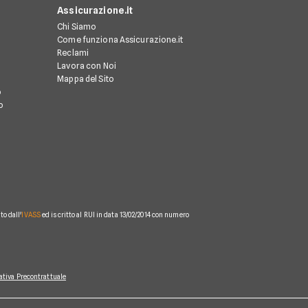
Assicurazione.it
Chi Siamo
Come funziona Assicurazione.it
Reclami
Lavora con Noi
Mappa del Sito
o
o
o dall'
IVASS
ed iscritto al RUI in data 13/02/2014 con numero
ativa Precontrattuale