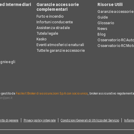
d Intermediari
Garanzie accessorie
Risorse Utili
complementari
Garanzie accessorie
Furto e incendio
Guide
Infortuni conducente
Glossario
Assistenza stradale
News
Tutela legale
Blog
Kasko
Osservatorio RC Aut
Eventi atmosferici e naturali
Osservatorio RC Mot
Tutte le garanzie accessorie
gnie e gli
è gestito da
Facile.it Broker di assicurazioni S.p.A. con socio unico
, broker assicurativo regolamentat
rità di genere
Privacy policy integrale
Condizioni Generali di Utilizzo del Servizio
Inform