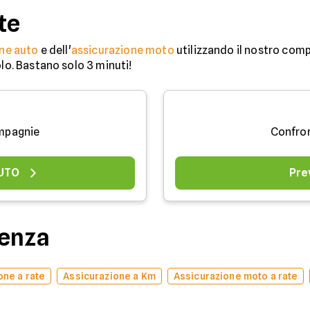
te
ne auto
e dell'
assicurazione moto
utilizzando il nostro comp
olo. Bastano solo 3 minuti!
mpagnie
Confro
AUTO
Pre
denza
one a rate
Assicurazione a Km
Assicurazione moto a rate