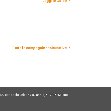
Leggi le Guide
Tutte le compagnie assicurative
 S.p.A. con socio unico • Via Sannio, 3 - 20137 Milano