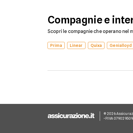
nuovo contratto.
Compagnie e inter
Scopri le compagnie che operano nel me
Prima
Linear
Quixa
Genialloyd
© 2026 Assicurazion
• P.IVA 07902950