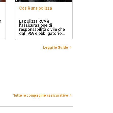
Cos'è una polizza
n
La polizza RCA è
l'assicurazione di
responsabilità civile che
dal 1969 è obbligatorio
stipulare per possedere e
guidare in Italia un
veicolo a motore.
Leggi le Guide
Tutte le compagnie assicurative