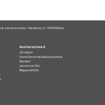
 S.p.A. con socio unico • Via Sannio, 3 - 20137 Milano
Assicurazione.it
Chi Siamo
Come funziona Assicurazione.it
Reclami
Lavora con Noi
Mappa del Sito
o
o