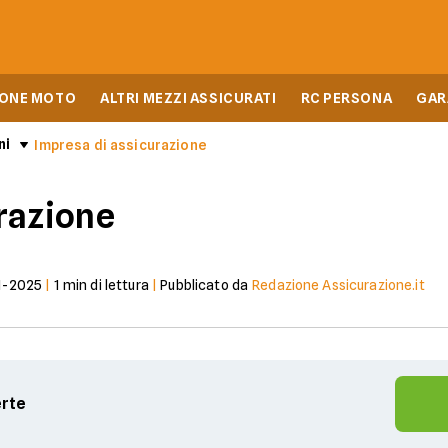
IONE MOTO
ALTRI MEZZI ASSICURATI
RC PERSONA
GAR
ni
Impresa di assicurazione
razione
1-2025
|
1
min di lettura
|
Pubblicato da
Redazione Assicurazione.it
erte