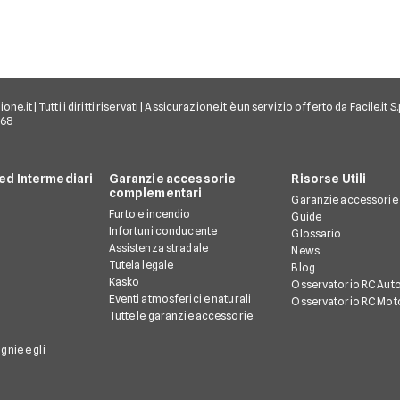
e.it | Tutti i diritti riservati | Assicurazione.it è un servizio offerto da Facile.it
968
d Intermediari
Garanzie accessorie
Risorse Utili
complementari
Garanzie accessorie
Furto e incendio
Guide
Infortuni conducente
Glossario
Assistenza stradale
News
Tutela legale
Blog
Kasko
Osservatorio RC Aut
Eventi atmosferici e naturali
Osservatorio RC Mot
Tutte le garanzie accessorie
gnie e gli