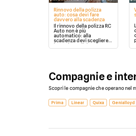
Rinnovo della polizza
auto: cosa devi fare
davvero alla scadenza
Il rinnovo della polizza RC
Auto non è più
automatico: alla
scadenza devi scegliere
in modo esplicito se
rinnovare con la stessa
compagnia o stipulare un
nuovo contratto.
Compagnie e inter
Scopri le compagnie che operano nel me
Prima
Linear
Quixa
Genialloyd