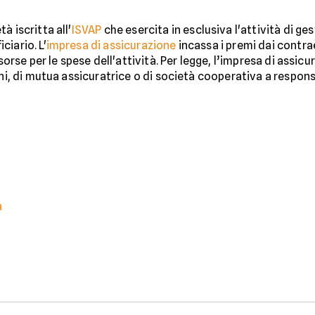
à iscritta all'
ISVAP
che esercita in esclusiva l'attività di ge
iario. L'
impresa di assicurazione
incassa i premi dai contraen
isorse per le spese dell'attività. Per legge, l’impresa di assic
oni, di mutua assicuratrice o di società cooperativa a responsa
a