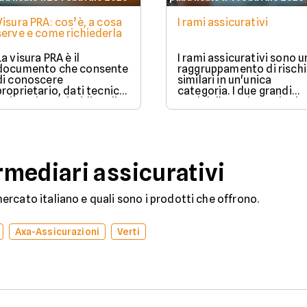
Visura PRA: cos’è, a cosa
I rami assicurativi
serve e come richiederla
La visura PRA è il
I rami assicurativi sono u
documento che consente
raggruppamento di rischi
di conoscere
similari in un'unica
proprietario, dati tecnici
categoria. I due grandi
e situazione giuridica di
rami delle assicurazioni
un veicolo iscritto al
sono il ramo danni e il
Pubblico Registro
ramo vita.
Automobilistico.
mediari assicurativi
rcato italiano e quali sono i prodotti che offrono.
Axa-Assicurazioni
Verti