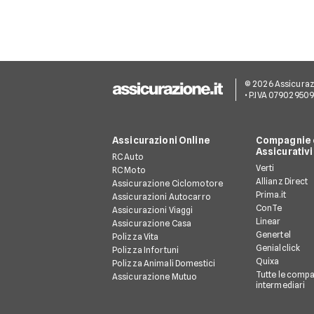
© 2026 Assicurazion
• P.IVA 07902950
Assicurazioni Online
Compagnie e
Assicurativi
RC Auto
Verti
RC Moto
Allianz Direct
Assicurazione Ciclomotore
Prima.it
Assicurazioni Autocarro
ConTe
Assicurazioni Viaggi
Linear
Assicurazione Casa
Genertel
Polizza Vita
Genialclick
Polizza Infortuni
Quixa
Polizza Animali Domestici
Tutte le compa
Assicurazione Mutuo
intermediari