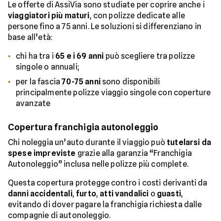
Le offerte di AssiVia sono studiate per coprire anche i
viaggiatori più maturi
, con polizze dedicate alle
persone fino a 75 anni. Le soluzioni si differenziano in
base all’età:
chi ha tra i
65 e i 69 anni
può scegliere tra polizze
singole o annuali;
per la fascia
70-75 anni
sono disponibili
principalmente polizze viaggio singole con coperture
avanzate
Copertura franchigia autonoleggio
Chi noleggia un’auto durante il viaggio può
tutelarsi da
spese impreviste
grazie alla garanzia “Franchigia
Autonoleggio” inclusa nelle polizze più complete.
Questa copertura protegge contro i costi derivanti da
danni accidentali
,
furto
,
atti vandalici
o
guasti
,
evitando di dover pagare la franchigia richiesta dalle
compagnie di autonoleggio.