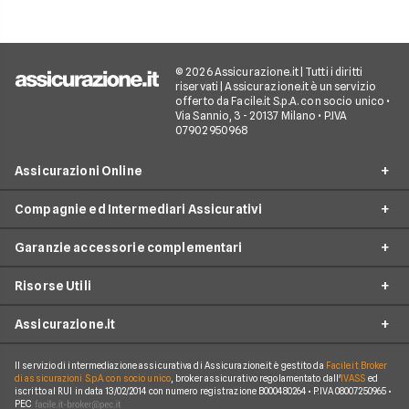
© 2026 Assicurazione.it | Tutti i diritti
riservati | Assicurazione.it è un servizio
offerto da Facile.it S.p.A. con socio unico •
Via Sannio, 3 - 20137 Milano • P.IVA
07902950968
Assicurazioni Online
Compagnie ed Intermediari Assicurativi
RC Auto
Garanzie accessorie complementari
RC Moto
Verti
Assicurazione Ciclomotore
Risorse Utili
Allianz Direct
Furto e incendio
Assicurazioni Autocarro
Prima.it
Assicurazione.it
Infortuni conducente
Garanzie accessorie
Assicurazioni Viaggi
ConTe
Assistenza stradale
Guide
Assicurazione Casa
Il servizio di intermediazione assicurativa di Assicurazione.it è gestito da
Facile.it Broker
Chi Siamo
Linear
di assicurazioni S.p.A. con socio unico
, broker assicurativo regolamentato dall'
IVASS
ed
Tutela legale
iscritto al RUI in data 13/02/2014 con numero registrazione B000480264 • P.IVA 08007250965 •
Glossario
Polizza Vita
Come funziona Assicurazione.it
Genertel
PEC