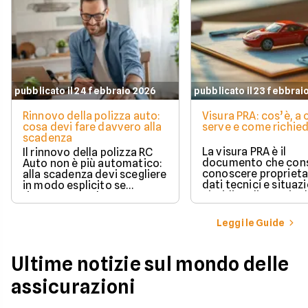
pubblicato il 24 febbraio 2026
pubblicato il 23 febbrai
Rinnovo della polizza auto:
Visura PRA: cos’è, a
cosa devi fare davvero alla
serve e come richied
scadenza
La visura PRA è il
Il rinnovo della polizza RC
documento che cons
Auto non è più automatico:
conoscere proprieta
alla scadenza devi scegliere
dati tecnici e situaz
in modo esplicito se
giuridica di un veico
rinnovare con la stessa
iscritto al Pubblico 
compagnia o stipulare un
Automobilistico.
nuovo contratto.
Leggi le Guide
Ultime notizie sul mondo delle
assicurazioni