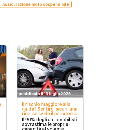
Assicurazione moto sospendibile
pubblicato il 13 luglio 2026
o
Il rischio maggiore alla
guida? Sentirci sicuri: una
ricerca svela il paradosso
Il 90% degli automobilisti
sovrastima le proprie
capacità al volante.