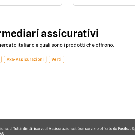
e situazione giuridica di
rami delle assicurazioni
un veicolo iscritto al
sono il ramo danni e il
Pubblico Registro
ramo vita.
Automobilistico.
mediari assicurativi
rcato italiano e quali sono i prodotti che offrono.
Axa-Assicurazioni
Verti
e.it | Tutti i diritti riservati | Assicurazione.it è un servizio offerto da Facile.it
968