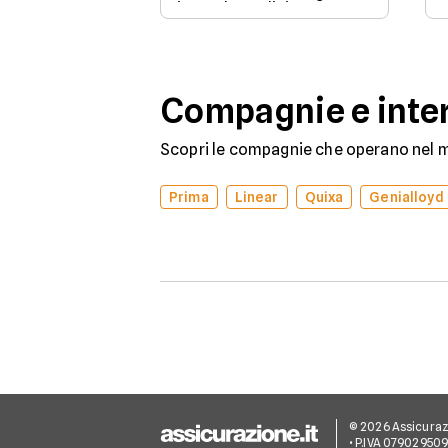
in modo esplicito se
rinnovare con la stessa
compagnia o stipulare un
nuovo contratto.
Compagnie e inter
Scopri le compagnie che operano nel me
Prima
Linear
Quixa
Genialloyd
© 2026 Assicurazion
• P.IVA 07902950