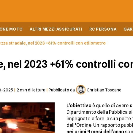
IONE MOTO
ALTRI MEZZI ASSICURATI
RC PERSONA
GAR
zza stradale, nel 2023 +61% controlli con etilometro
, nel 2023 +61% controlli co
3-2025
|
2
min di lettura
|
Pubblicato da
Christian Toscano
L’obiettivo
è quello di avere
s
Dipartimento della Pubblica si
impegnato a fare la sua parte t
dell’Ordine. Un rapporto pubbli
nei primi 9 mesi dell’anno
son