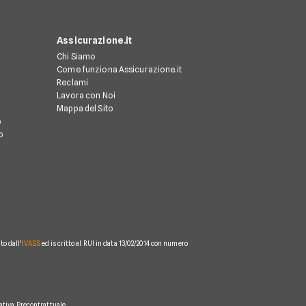
Assicurazione.it
Chi Siamo
Come funziona Assicurazione.it
Reclami
Lavora con Noi
Mappa del Sito
o
o
o dall'
IVASS
ed iscritto al RUI in data 13/02/2014 con numero
ativa Precontrattuale