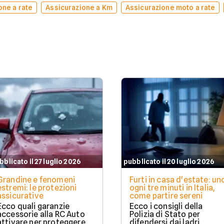
one a rate
Assicurazione a Km
Assicurazione moto a rate
bblicato il 27 luglio 2026
pubblicato il 20 luglio 2026
Grandine e fenomeni
Furti in casa d'estate: un
estremi: le protezioni
ogni tre minuti in Italia,
assicurative
come partire sereni
Ecco quali garanzie
Ecco i consigli della
accessorie alla RC Auto
Polizia di Stato per
attivare per proteggere
difendersi dai ladri.