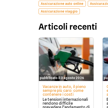
Assicurazione auto online
Assicurazi
Assicurazione viaggio
Articoli recenti
pubblicato il 3 agosto 2026
pu
Vacanze in auto, il pieno
sempre più caro: come
contenere i costi
Le tensioni internazionali
rendono difficile
prevedere l’andamento di