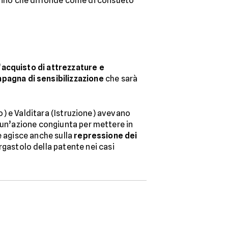
ne anno che diffonde come di consueto
’
acquisto di attrezzature e
pagna di sensibilizzazione
che sarà
no) e Valditara (Istruzione) avevano
e un’azione congiunta per mettere in
e agisce anche sulla
repressione dei
rgastolo della patente nei casi