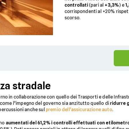
controllati
(pari al
+3,3%
) e
1
corrispondenti al +20% rispet
scorso.
zza stradale
erno in collaborazione con quello dei Trasporti e delle Infras
come l’impegno del governo sia anzitutto quello di
ridurre g
ipercussioni anche sul
premio dell'assicurazione auto
.
ono
aumentati del 61,2% i controlli effettuati con etilometr