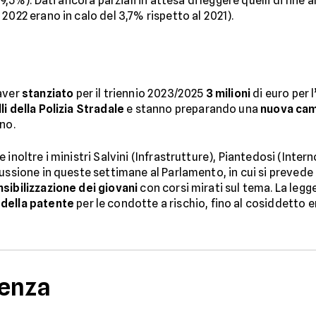
-9,5%). Dati ancora parziali in attesa di leggere quelli di fi
2022 erano in calo del 3,7% rispetto al 2021).
 aver
stanziato
per il triennio 2023/2025
3 milioni
di euro per l
i della Polizia Stradale
e stanno preparando una
nuova cam
no.
inoltre i ministri Salvini (Infrastrutture), Piantedosi (Inter
cussione in queste settimane al Parlamento, in cui si preved
nsibilizzazione dei giovani
con corsi mirati sul tema. La legg
della patente
per le condotte a rischio, fino al cosiddetto e
denza