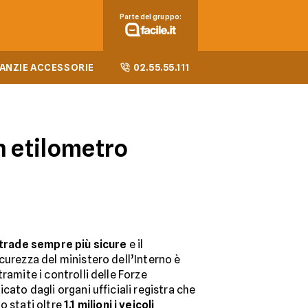
Parte del gruppo:
ANZIE ACCESSORIE
02.55.55.111
n etilometro
trade sempre più sicure
e il
curezza del ministero dell’Interno è
ramite i controlli delle Forze
cato dagli organi ufficiali registra che
o stati oltre
1,1 milioni i veicoli