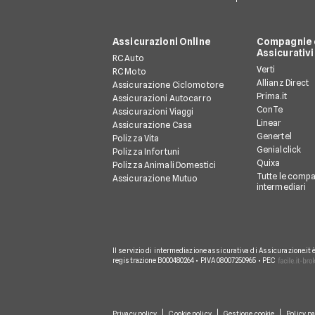
Assicurazioni Online
Compagnie e
Assicurativi
RC Auto
Verti
RC Moto
Allianz Direct
Assicurazione Ciclomotore
Prima.it
Assicurazioni Autocarro
ConTe
Assicurazioni Viaggi
Linear
Assicurazione Casa
Genertel
Polizza Vita
Genialclick
Polizza Infortuni
Quixa
Polizza Animali Domestici
Tutte le compa
Assicurazione Mutuo
intermediari
Il servizio di intermediazione assicurativa di Assicurazione.it 
registrazione B000480264 • P.IVA 08007250965 • PEC
Privacy policy
Cookie policy
Gestione cookie
Policy pa