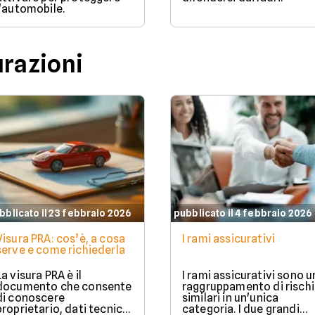
l'automobile.
urazioni
bblicato il 23 febbraio 2026
pubblicato il 4 febbraio 2026
Visura PRA: cos’è, a cosa
I rami assicurativi
serve e come richiederla
La visura PRA è il
I rami assicurativi sono u
documento che consente
raggruppamento di rischi
di conoscere
similari in un'unica
proprietario, dati tecnici
categoria. I due grandi