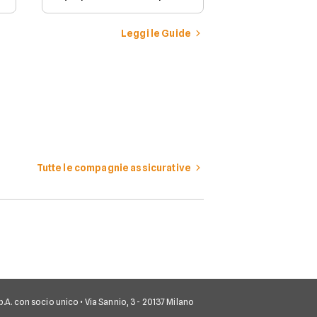
stipulare per possedere e
guidare in Italia un
veicolo a motore.
Leggi le Guide
Tutte le compagnie assicurative
 S.p.A. con socio unico • Via Sannio, 3 - 20137 Milano