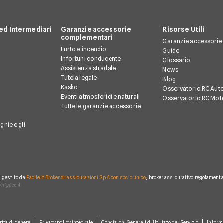
d Intermediari
Garanzie accessorie
Risorse Utili
complementari
Garanzie accessorie
Furto e incendio
Guide
Infortuni conducente
Glossario
Assistenza stradale
News
Tutela legale
Blog
Kasko
Osservatorio RC Aut
Eventi atmosferici e naturali
Osservatorio RC Mot
Tutte le garanzie accessorie
gnie e gli
è gestito da
Facile.it Broker di assicurazioni S.p.A. con socio unico
, broker assicurativo regolamentat
rità di genere
Privacy policy integrale
Condizioni Generali di Utilizzo del Servizio
Inform