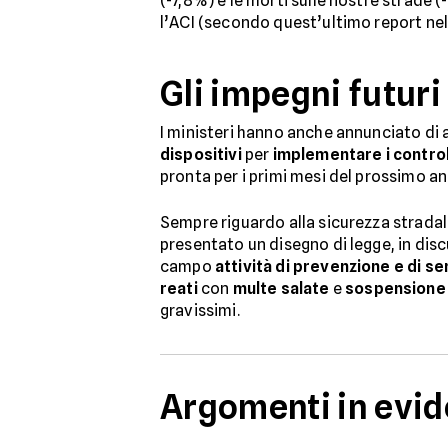
(-7,8%) e le morti sulle nostre strade (
l’ACI (secondo quest’ultimo report nel 
Gli impegni futuri
I ministeri hanno anche annunciato di
dispositivi
per
implementare i controll
pronta per i primi mesi del prossimo an
Sempre riguardo alla sicurezza stradale 
presentato un disegno di legge, in dis
campo
attività di prevenzione e di se
reati
con
multe salate
e
sospensione 
gravissimi.
Argomenti in evi