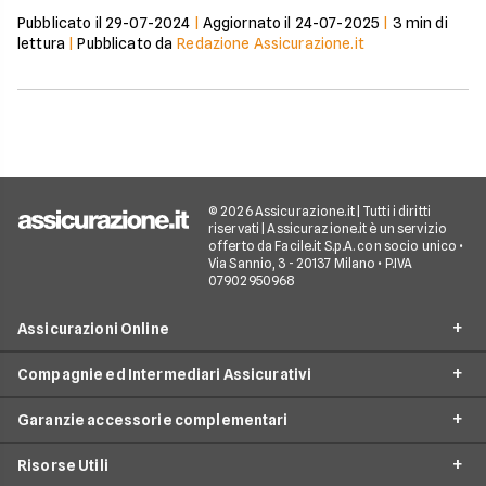
Pubblicato il
29-07-2024
|
Aggiornato il
24-07-2025
|
3
min di
lettura
|
Pubblicato da
Redazione Assicurazione.it
© 2026 Assicurazione.it | Tutti i diritti
riservati | Assicurazione.it è un servizio
offerto da Facile.it S.p.A. con socio unico •
Via Sannio, 3 - 20137 Milano • P.IVA
07902950968
Assicurazioni Online
Compagnie ed Intermediari Assicurativi
RC Auto
Garanzie accessorie complementari
RC Moto
Verti
Assicurazione Ciclomotore
Risorse Utili
Allianz Direct
Furto e incendio