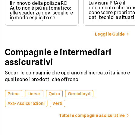
La visura PRA è il
Il rinnovo della polizza RC
documento che cons
Auto non è più automatico:
conoscere proprieta
alla scadenza devi scegliere
dati tecnici e situaz
in modo esplicito se
giuridica di un veico
rinnovare con la stessa
iscritto al Pubblico 
compagnia o stipulare un
Automobilistico.
nuovo contratto.
Leggi le Guide
Compagnie e intermediari
assicurativi
Scopri le compagnie che operano nel mercato italiano e
quali sono i prodotti che offrono.
Prima
Linear
Quixa
Genialloyd
Axa-Assicurazioni
Verti
Tutte le compagnie assicurative