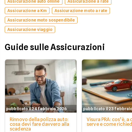
Assicurazione auto online
Assicurazione a rate
Assicurazione a Km
Assicurazione moto a rate
Assicurazione moto sospendibile
Assicurazione viaggio
Guide sulle Assicurazioni
pubblicato il 24 febbraio 2026
pubblicato il 23 febbrai
Rinnovo della polizza auto:
Visura PRA: cos’è, a
cosa devi fare davvero alla
serve e come richied
scadenza