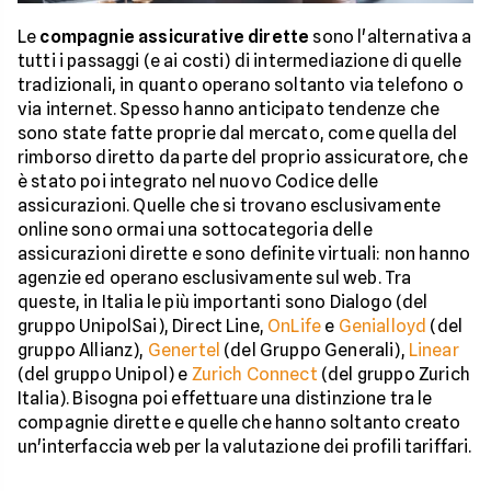
Le
compagnie assicurative dirette
sono l'alternativa a
tutti i passaggi (e ai costi) di intermediazione di quelle
tradizionali, in quanto operano soltanto via telefono o
via internet. Spesso hanno anticipato tendenze che
sono state fatte proprie dal mercato, come quella del
rimborso diretto da parte del proprio assicuratore, che
è stato poi integrato nel nuovo Codice delle
assicurazioni. Quelle che si trovano esclusivamente
online sono ormai una sottocategoria delle
assicurazioni dirette e sono definite virtuali: non hanno
agenzie ed operano esclusivamente sul web. Tra
queste, in Italia le più importanti sono Dialogo (del
gruppo UnipolSai), Direct Line,
OnLife
e
Genialloyd
(del
gruppo Allianz),
Genertel
(del Gruppo Generali),
Linear
(del gruppo Unipol) e
Zurich Connect
(del gruppo Zurich
Italia). Bisogna poi effettuare una distinzione tra le
compagnie dirette e quelle che hanno soltanto creato
un'interfaccia web per la valutazione dei profili tariffari.