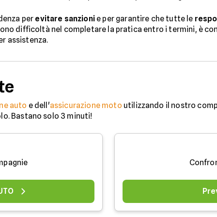
adenza per
evitare sanzioni
e per garantire che tutte le
respon
sono difficoltà nel completare la pratica entro i termini, è c
er assistenza.
te
ne auto
e dell'
assicurazione moto
utilizzando il nostro comp
olo. Bastano solo 3 minuti!
mpagnie
Confro
AUTO
Pre