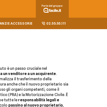
Parte del gruppo:
ANZIE ACCESSORIE
02.55.55.111
auto è un passo cruciale nel
da un venditore a un acquirente
.
alizza il trasferimento della
ura anche che il nuovo proprietario sia
so gli organi competenti, come il
ico (PRA) e la Motorizzazione Civile. È
e tutte le
responsabilità legali e
icolo
passino al nuovo proprietario
,