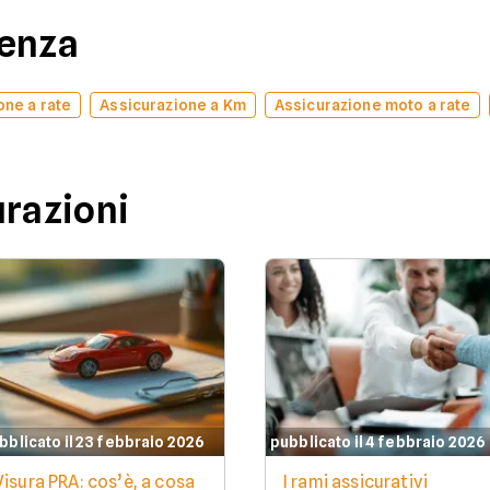
denza
one a rate
Assicurazione a Km
Assicurazione moto a rate
urazioni
bblicato il 23 febbraio 2026
pubblicato il 4 febbraio 2026
Visura PRA: cos’è, a cosa
I rami assicurativi