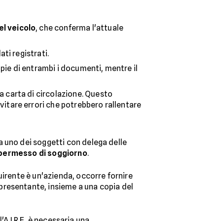
el veicolo
, che conferma l'attuale
ti registrati.
opie di entrambi i documenti, mentre il
 carta di circolazione. Questo
itare errori che potrebbero rallentare
a uno dei soggetti con delega delle
 permesso di soggiorno
.
uirente è un'azienda, occorre fornire
presentante, insieme a una copia del
l'A.I.R.E, è necessaria una