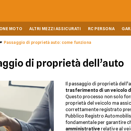
IONE MOTO
ALTRI MEZZI ASSICURATI
RC PERSONA
GAR
Passaggio di proprietà auto: come funziona
aggio di proprietà dell’auto
Il passaggio di proprietà dell’
trasferimento di un veicolo 
Questo processo non solo form
proprietà del veicolo ma assic
correttamente registrato pres
Pubblico Registro Automobilist
fondamentale per garantire ch
amministrative
relative al ve