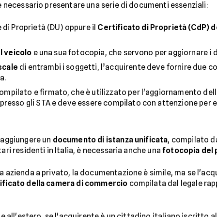
 è necessario presentare una serie di documenti essenziali:
 di Proprietà (DU) oppure il
Certificato di Proprietà (CdP) d
l veicolo
e una sua fotocopia, che servono per aggiornare i da
scale
di entrambi i soggetti, l’acquirente deve fornire due c
a.
ilato e firmato, che è utilizzato per l'aggiornamento della
presso gli STA e deve essere compilato con attenzione per ev
o aggiungere un
documento di istanza unificata
, compilato d
ari residenti in Italia, è necessaria anche una
fotocopia del
da azienda a privato, la documentazione è simile, ma se l'acq
tificato della camera di commercio
compilata dal legale rap
e all'estero, se l'acquirente è un cittadino italiano iscritto al