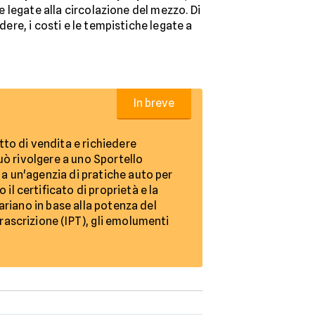
 legate alla circolazione del mezzo. Di
re, i costi e le tempistiche legate a
In breve
tto di vendita e richiedere
può rivolgere a uno Sportello
 a un'agenzia di pratiche auto per
il certificato di proprietà e la
variano in base alla potenza del
rascrizione (IPT), gli emolumenti