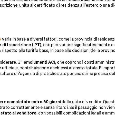
iscrizione, unita al certificato di residenza all'estero o una d
o
varia in base a diversi fattori, come la provincia di residenz
 di trascrizione (IPT)
, che può variare significativamente da 
ispetto alla tariffa base, in base alle decisioni della provinc
nsiderare. Gli
emolumenti ACI
, che coprono i costi amministra
e ufficiale, contribuiscono anch'essi al costo totale. È importa
sultare un’agenzia di pratiche auto per una stima precisa del
sere
completato entro 60 giorni
dalla data di vendita. Questo
trato correttamente e senza ritardi. Se il passaggio non vien
estato al venditore
, con possibili complicazioni legali e amm