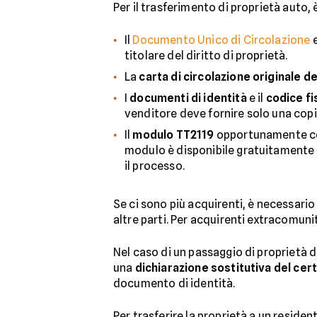
Per il trasferimento di proprietà auto,
Il
Documento Unico di Circolazione
e
titolare del diritto di proprietà.
La
carta di circolazione originale de
I
documenti di identità
e il
codice fi
venditore deve fornire solo una copi
Il
modulo TT2119
opportunamente comp
modulo è disponibile gratuitamente 
il processo.
Se ci sono più acquirenti, è necessari
altre parti. Per acquirenti extracomunit
Nel caso di un passaggio di proprietà 
una
dichiarazione sostitutiva del cer
documento di identità.
Per trasferire la proprietà a un resident