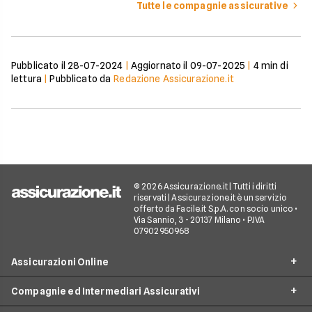
Tutte le compagnie assicurative
Pubblicato il
28-07-2024
|
Aggiornato il
09-07-2025
|
4
min di
lettura
|
Pubblicato da
Redazione Assicurazione.it
© 2026 Assicurazione.it | Tutti i diritti
riservati | Assicurazione.it è un servizio
offerto da Facile.it S.p.A. con socio unico •
Via Sannio, 3 - 20137 Milano • P.IVA
07902950968
Assicurazioni Online
Compagnie ed Intermediari Assicurativi
RC Auto