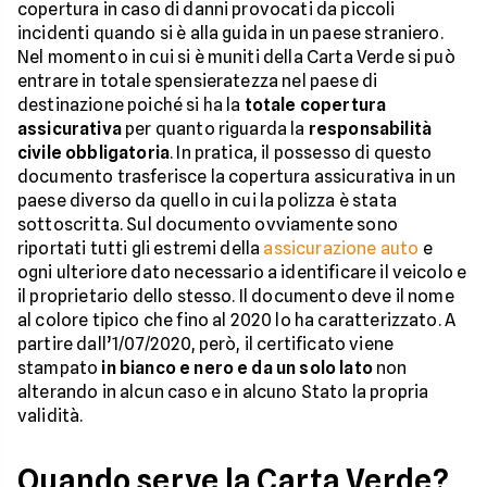
copertura in caso di danni provocati da piccoli
incidenti quando si è alla guida in un paese straniero.
Nel momento in cui si è muniti della Carta Verde si può
entrare in totale spensieratezza nel paese di
destinazione poiché si ha la
totale copertura
assicurativa
per quanto riguarda la
responsabilità
civile obbligatoria
. In pratica, il possesso di questo
documento trasferisce la copertura assicurativa in un
paese diverso da quello in cui la polizza è stata
sottoscritta. Sul documento ovviamente sono
riportati tutti gli estremi della
assicurazione auto
e
ogni ulteriore dato necessario a identificare il veicolo e
il proprietario dello stesso. Il documento deve il nome
al colore tipico che fino al 2020 lo ha caratterizzato. A
partire dall’1/07/2020, però, il certificato viene
stampato
in bianco e nero e da un solo lato
non
alterando in alcun caso e in alcuno Stato la propria
validità.
Quando serve la Carta Verde?