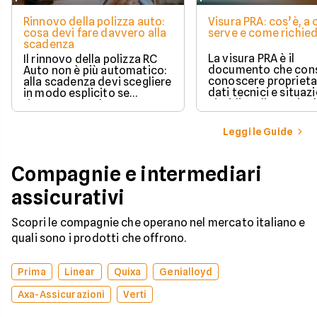
Rinnovo della polizza auto:
Visura PRA: cos’è, a
cosa devi fare davvero alla
serve e come richied
scadenza
La visura PRA è il
Il rinnovo della polizza RC
documento che cons
Auto non è più automatico:
conoscere proprieta
alla scadenza devi scegliere
dati tecnici e situaz
in modo esplicito se
giuridica di un veico
rinnovare con la stessa
iscritto al Pubblico 
compagnia o stipulare un
Automobilistico.
nuovo contratto.
Leggi le Guide
Compagnie e intermediari
assicurativi
Scopri le compagnie che operano nel mercato italiano e
quali sono i prodotti che offrono.
Prima
Linear
Quixa
Genialloyd
Axa-Assicurazioni
Verti