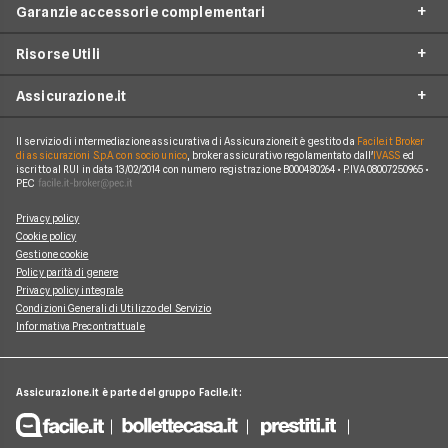
Garanzie accessorie complementari
RC Moto
Verti
Assicurazione Ciclomotore
Risorse Utili
Allianz Direct
Furto e incendio
Assicurazioni Autocarro
Prima.it
Assicurazione.it
Infortuni conducente
Garanzie accessorie
Assicurazioni Viaggi
ConTe
Assistenza stradale
Guide
Assicurazione Casa
Il servizio di intermediazione assicurativa di Assicurazione.it è gestito da
Facile.it Broker
Chi Siamo
Linear
di assicurazioni S.p.A. con socio unico
, broker assicurativo regolamentato dall'
IVASS
ed
Tutela legale
iscritto al RUI in data 13/02/2014 con numero registrazione B000480264 • P.IVA 08007250965 •
Glossario
Polizza Vita
Come funziona Assicurazione.it
Genertel
PEC
Kasko
News
Polizza Infortuni
Reclami
Genialclick
Privacy policy
Eventi atmosferici e naturali
Blog
Polizza Animali Domestici
Cookie policy
Lavora con Noi
Quixa
Gestione cookie
Tutte le garanzie accessorie
Osservatorio RC Auto
Assicurazione Mutuo
Policy parità di genere
Mappa del Sito
Tutte le compagnie e gli intermediari
Privacy policy integrale
Osservatorio RC Moto
Condizioni Generali di Utilizzo del Servizio
Informativa Precontrattuale
Assicurazione.it è parte del gruppo Facile.it: