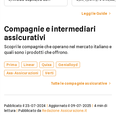
giuridica di un veico
rinnovare con la stessa
iscritto al Pubblico 
compagnia o stipulare un
Automobilistico.
nuovo contratto.
Leggi le Guide
Compagnie e intermediari
assicurativi
Scopri le compagnie che operano nel mercato italiano e
quali sono i prodotti che offrono.
Prima
Linear
Quixa
Genialloyd
Axa-Assicurazioni
Verti
Tutte le compagnie assicurative
Pubblicato il
23-07-2024
|
Aggiornato il
09-07-2025
|
4
min di
lettura
|
Pubblicato da
Redazione Assicurazione.it