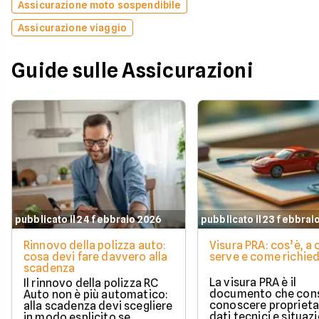
Assicurazione moto sospendibile
Assicurazione viaggio
Guide sulle Assicurazioni
pubblicato il 24 febbraio 2026
pubblicato il 23 febbrai
Rinnovo della polizza auto:
Visura PRA: cos’è, a
cosa devi fare davvero alla
serve e come richied
scadenza
La visura PRA è il
Il rinnovo della polizza RC
documento che cons
Auto non è più automatico:
conoscere proprieta
alla scadenza devi scegliere
dati tecnici e situaz
in modo esplicito se