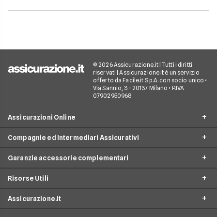
© 2026 Assicurazione.it | Tutti i diritti
riservati | Assicurazione.it è un servizio
offerto da Facile.it S.p.A. con socio unico •
Via Sannio, 3 - 20137 Milano • P.IVA
07902950968
Assicurazioni Online
Compagnie ed Intermediari Assicurativi
RC Auto
Garanzie accessorie complementari
RC Moto
Verti
Assicurazione Ciclomotore
Risorse Utili
Allianz Direct
Furto e incendio
Assicurazioni Autocarro
Prima.it
Assicurazione.it
Infortuni conducente
Garanzie accessorie
Assicurazioni Viaggi
ConTe
Assistenza stradale