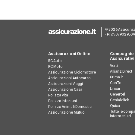
© 2026 Assicurazion
• P.IVA 07902950
Assicurazioni Online
Compagnie e
Assicurativi
RC Auto
Verti
RC Moto
Allianz Direct
Assicurazione Ciclomotore
Prima.it
Assicurazioni Autocarro
ConTe
Assicurazioni Viaggi
Linear
Assicurazione Casa
Genertel
Polizza Vita
Genialclick
Polizza Infortuni
Quixa
Polizza Animali Domestici
Tutte le compa
Assicurazione Mutuo
intermediari