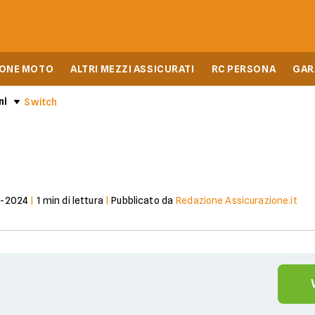
IONE MOTO
ALTRI MEZZI ASSICURATI
RC PERSONA
GAR
ni
Switch
7-2024
|
1
min di lettura
|
Pubblicato da
Redazione Assicurazione.it