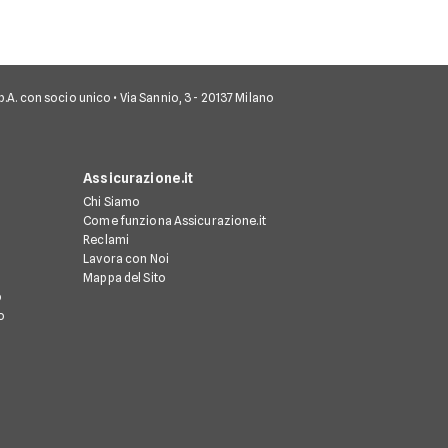
 S.p.A. con socio unico • Via Sannio, 3 - 20137 Milano
Assicurazione.it
Chi Siamo
Come funziona Assicurazione.it
Reclami
Lavora con Noi
Mappa del Sito
o
o