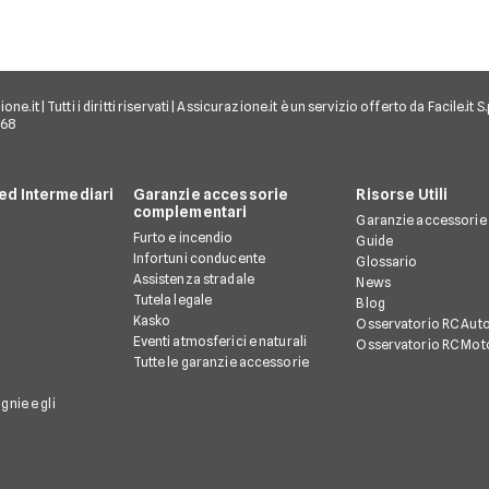
e.it | Tutti i diritti riservati | Assicurazione.it è un servizio offerto da Facile.it
968
d Intermediari
Garanzie accessorie
Risorse Utili
complementari
Garanzie accessorie
Furto e incendio
Guide
Infortuni conducente
Glossario
Assistenza stradale
News
Tutela legale
Blog
Kasko
Osservatorio RC Aut
Eventi atmosferici e naturali
Osservatorio RC Mot
Tutte le garanzie accessorie
gnie e gli