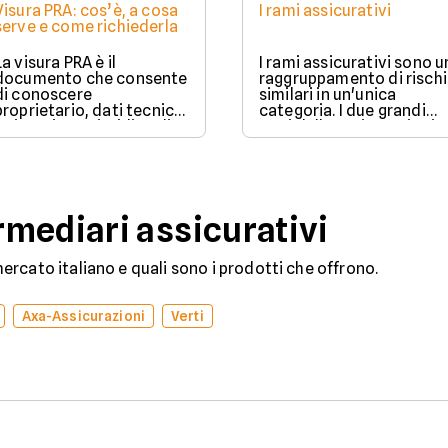
Visura PRA: cos’è, a cosa
I rami assicurativi
serve e come richiederla
La visura PRA è il
I rami assicurativi sono u
documento che consente
raggruppamento di rischi
di conoscere
similari in un'unica
proprietario, dati tecnici
categoria. I due grandi
e situazione giuridica di
rami delle assicurazioni
un veicolo iscritto al
sono il ramo danni e il
Pubblico Registro
ramo vita.
Automobilistico.
mediari assicurativi
rcato italiano e quali sono i prodotti che offrono.
Axa-Assicurazioni
Verti