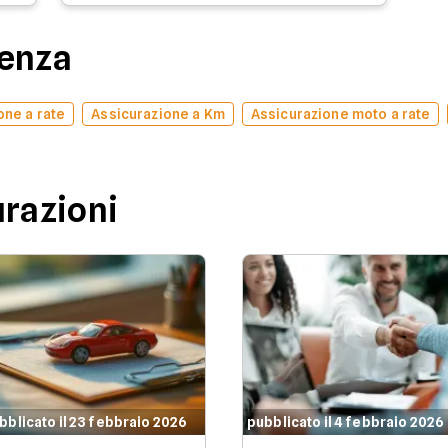
denza
one a rate
Assicurazione a Km
Assicurazione moto a rate
urazioni
bblicato il 23 febbraio 2026
pubblicato il 4 febbraio 2026