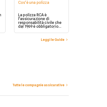
Cos'è una polizza
n
La polizza RCA è
l'assicurazione di
responsabilità civile che
dal 1969 è obbligatorio
stipulare per possedere e
guidare in Italia un
veicolo a motore.
Leggi le Guide
Tutte le compagnie assicurative