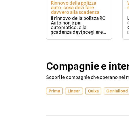
Rinnovo della polizza
auto: cosa devi fare
davvero alla scadenza
Il rinnovo della polizza RC
Auto non è più
automatico: alla
scadenza devi scegliere
in modo esplicito se
rinnovare con la stessa
compagnia o stipulare un
nuovo contratto.
Compagnie e inter
Scopri le compagnie che operano nel me
Prima
Linear
Quixa
Genialloyd