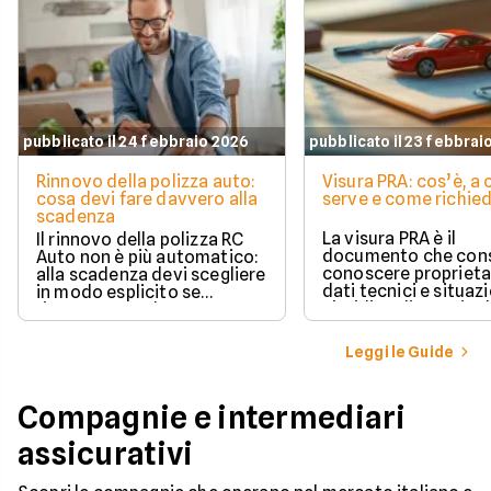
pubblicato il 24 febbraio 2026
pubblicato il 23 febbrai
Rinnovo della polizza auto:
Visura PRA: cos’è, a
cosa devi fare davvero alla
serve e come richied
scadenza
La visura PRA è il
Il rinnovo della polizza RC
documento che cons
Auto non è più automatico:
conoscere proprieta
alla scadenza devi scegliere
dati tecnici e situaz
in modo esplicito se
giuridica di un veico
rinnovare con la stessa
iscritto al Pubblico 
compagnia o stipulare un
Automobilistico.
nuovo contratto.
Leggi le Guide
Compagnie e intermediari
assicurativi