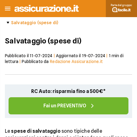
Parte del gruppo:
Salvataggio (spese di)
Salvataggio (spese di)
Pubblicato il
11-07-2024
|
Aggiornato il
19-07-2024
|
1
min di
lettura
|
Pubblicato da
Redazione Assicurazione.it
RC Auto: risparmia fino a 500€*
Fai un PREVENTIVO
Le
spese di salvataggio
sono tipiche delle