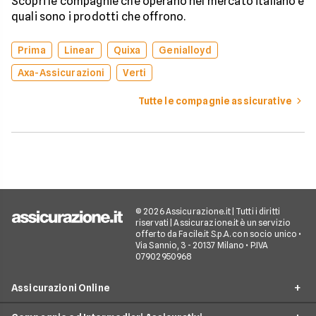
Scopri le compagnie che operano nel mercato italiano e
quali sono i prodotti che offrono.
Prima
Linear
Quixa
Genialloyd
Axa-Assicurazioni
Verti
Tutte le compagnie assicurative
© 2026 Assicurazione.it | Tutti i diritti
riservati | Assicurazione.it è un servizio
offerto da Facile.it S.p.A. con socio unico •
Via Sannio, 3 - 20137 Milano • P.IVA
07902950968
Assicurazioni Online