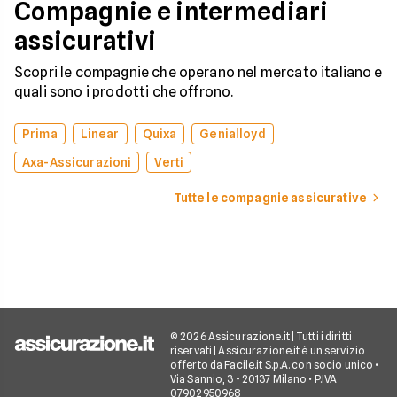
Compagnie e intermediari
assicurativi
Scopri le compagnie che operano nel mercato italiano e
quali sono i prodotti che offrono.
Prima
Linear
Quixa
Genialloyd
Axa-Assicurazioni
Verti
Tutte le compagnie assicurative
© 2026 Assicurazione.it | Tutti i diritti
riservati | Assicurazione.it è un servizio
offerto da Facile.it S.p.A. con socio unico •
Via Sannio, 3 - 20137 Milano • P.IVA
07902950968