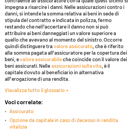
contraente all'assicuratore con la quale quest'ultimo si
impegna a risarcire i danni. Nelle assicurazioni contro i
danni, si intende la somma relativa ai beni in sede di
stipula del contratto e indicata in polizza, fermo
restando che nell'accertare il danno non si può
attribuire ai beni danneggiati un valore superiore a
quello che avevano al momento del sinistro. Occorre
quindi distinguere tra
valore assicurato
, che è riferito
alla somma pagata all'assicuratore per la copertura dei
beni, e
valore assicurabile
che coincide con il valore dei
beni assicurati. Nelle
assicurazioni sulla vita
, è il
capitale dovuto al beneficiario in alternativa
all’erogazione di una rendita.
Visualizza tutto il glossario »
Voci correlate:
Assicurato
Opzione da capitale in caso di decesso in rendita
vitalizia