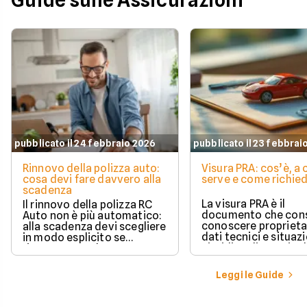
Guide sulle Assicurazioni
pubblicato il 24 febbraio 2026
pubblicato il 23 febbrai
Rinnovo della polizza auto:
Visura PRA: cos’è, a
cosa devi fare davvero alla
serve e come richied
scadenza
La visura PRA è il
Il rinnovo della polizza RC
documento che cons
Auto non è più automatico:
conoscere proprieta
alla scadenza devi scegliere
dati tecnici e situaz
in modo esplicito se
giuridica di un veico
rinnovare con la stessa
iscritto al Pubblico 
compagnia o stipulare un
Automobilistico.
nuovo contratto.
Leggi le Guide