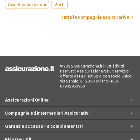
Axa-Assicurazioni
Verti
Tutte le compagnie assicurative
© 2026 Assicurazione.it | Tutti i diritti
riservati | Assicurazione.it è un servizio
offerto da Facile.it S.p.A. con socio unico •
Via Sannio, 3 - 20137 Milano • P.IVA
07902950968
Assicurazioni Online
Compagnie ed Intermediari Assicurativi
RC Auto
Garanzie accessorie complementari
RC Moto
Verti
Assicurazione Ciclomotore
Risorse Utili
Allianz Direct