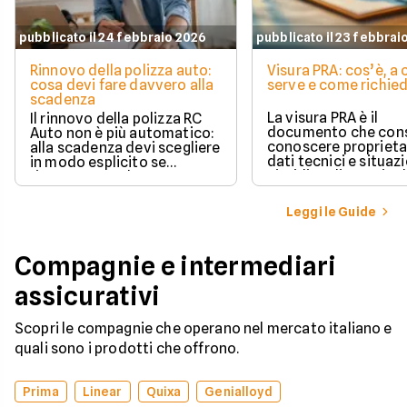
pubblicato il 24 febbraio 2026
pubblicato il 23 febbrai
Rinnovo della polizza auto:
Visura PRA: cos’è, a
cosa devi fare davvero alla
serve e come richied
scadenza
La visura PRA è il
Il rinnovo della polizza RC
documento che cons
Auto non è più automatico:
conoscere proprieta
alla scadenza devi scegliere
dati tecnici e situaz
in modo esplicito se
giuridica di un veico
rinnovare con la stessa
iscritto al Pubblico 
compagnia o stipulare un
Automobilistico.
nuovo contratto.
Leggi le Guide
Compagnie e intermediari
assicurativi
Scopri le compagnie che operano nel mercato italiano e
quali sono i prodotti che offrono.
Prima
Linear
Quixa
Genialloyd