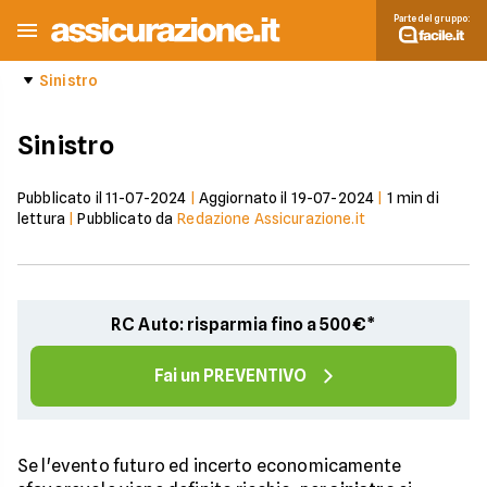
Parte del gruppo:
Sinistro
Sinistro
Pubblicato il
11-07-2024
|
Aggiornato il
19-07-2024
|
1
min di
lettura
|
Pubblicato da
Redazione Assicurazione.it
RC Auto: risparmia fino a 500€*
Fai un PREVENTIVO
Se l'evento futuro ed incerto economicamente