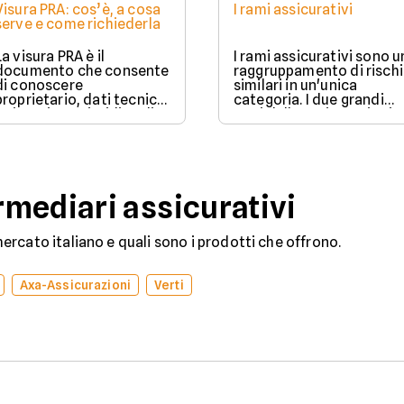
Visura PRA: cos’è, a cosa
I rami assicurativi
serve e come richiederla
La visura PRA è il
I rami assicurativi sono u
documento che consente
raggruppamento di rischi
di conoscere
similari in un'unica
proprietario, dati tecnici
categoria. I due grandi
e situazione giuridica di
rami delle assicurazioni
un veicolo iscritto al
sono il ramo danni e il
Pubblico Registro
ramo vita.
Automobilistico.
mediari assicurativi
rcato italiano e quali sono i prodotti che offrono.
Axa-Assicurazioni
Verti