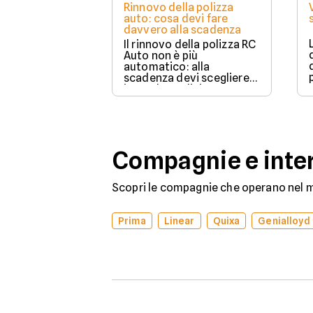
Rinnovo della polizza
auto: cosa devi fare
davvero alla scadenza
Il rinnovo della polizza RC
Auto non è più
automatico: alla
scadenza devi scegliere
in modo esplicito se
rinnovare con la stessa
compagnia o stipulare un
nuovo contratto.
Compagnie e inter
Scopri le compagnie che operano nel me
Prima
Linear
Quixa
Genialloyd