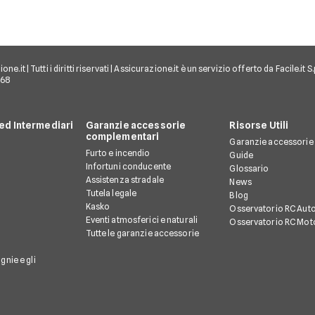
e.it | Tutti i diritti riservati | Assicurazione.it è un servizio offerto da Facile.it
968
d Intermediari
Garanzie accessorie
Risorse Utili
complementari
Garanzie accessorie
Furto e incendio
Guide
Infortuni conducente
Glossario
Assistenza stradale
News
Tutela legale
Blog
Kasko
Osservatorio RC Aut
Eventi atmosferici e naturali
Osservatorio RC Mot
Tutte le garanzie accessorie
gnie e gli