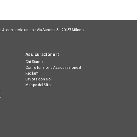
 S.p.A. con socio unico • Via Sannio, 3 - 20137 Milano
Assicurazione.it
Chi Siamo
Come funziona Assicurazione.it
Reclami
Lavora con Noi
Mappa del Sito
o
o