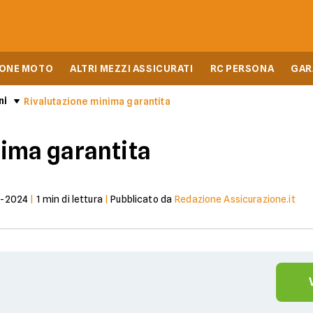
IONE MOTO
ALTRI MEZZI ASSICURATI
RC PERSONA
GAR
ni
Rivalutazione minima garantita
ima garantita
7-2024
|
1
min di lettura
|
Pubblicato da
Redazione Assicurazione.it