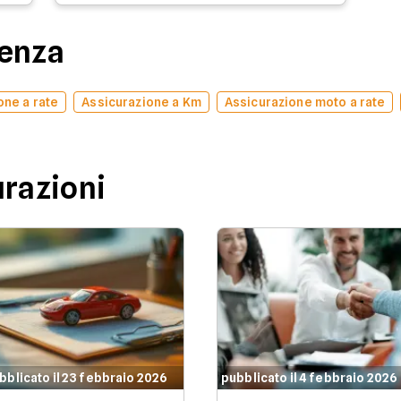
denza
one a rate
Assicurazione a Km
Assicurazione moto a rate
urazioni
bblicato il 23 febbraio 2026
pubblicato il 4 febbraio 2026