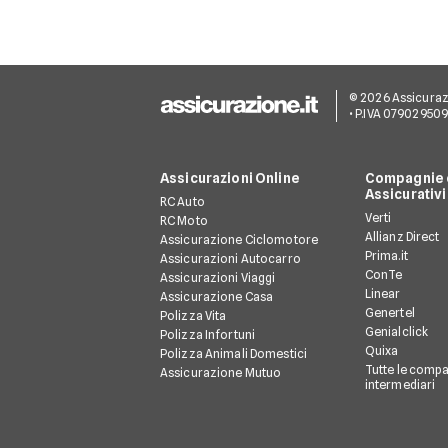
© 2026 Assicurazion
• P.IVA 07902950
Assicurazioni Online
Compagnie e
Assicurativi
RC Auto
Verti
RC Moto
Allianz Direct
Assicurazione Ciclomotore
Prima.it
Assicurazioni Autocarro
ConTe
Assicurazioni Viaggi
Linear
Assicurazione Casa
Genertel
Polizza Vita
Genialclick
Polizza Infortuni
Quixa
Polizza Animali Domestici
Tutte le compa
Assicurazione Mutuo
intermediari