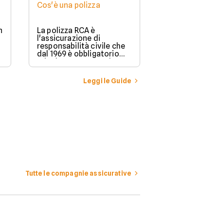
Cos'è una polizza
n
La polizza RCA è
l'assicurazione di
responsabilità civile che
dal 1969 è obbligatorio
stipulare per possedere e
guidare in Italia un
veicolo a motore.
Leggi le Guide
Tutte le compagnie assicurative