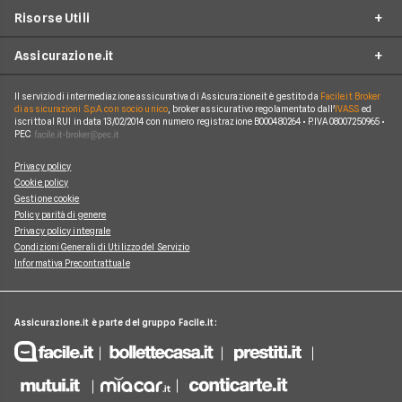
Assicurazione Ciclomotore
Risorse Utili
Allianz Direct
Furto e incendio
Assicurazioni Autocarro
Prima.it
Assicurazione.it
Infortuni conducente
Garanzie accessorie
Assicurazioni Viaggi
ConTe
Assistenza stradale
Guide
Assicurazione Casa
Il servizio di intermediazione assicurativa di Assicurazione.it è gestito da
Facile.it Broker
Chi Siamo
Linear
di assicurazioni S.p.A. con socio unico
, broker assicurativo regolamentato dall'
IVASS
ed
Tutela legale
iscritto al RUI in data 13/02/2014 con numero registrazione B000480264 • P.IVA 08007250965 •
Glossario
Polizza Vita
Come funziona Assicurazione.it
Genertel
PEC
Kasko
News
Polizza Infortuni
Reclami
Genialclick
Privacy policy
Eventi atmosferici e naturali
Blog
Polizza Animali Domestici
Cookie policy
Lavora con Noi
Quixa
Gestione cookie
Tutte le garanzie accessorie
Osservatorio RC Auto
Assicurazione Mutuo
Policy parità di genere
Mappa del Sito
Tutte le compagnie e gli intermediari
Privacy policy integrale
Osservatorio RC Moto
Condizioni Generali di Utilizzo del Servizio
Informativa Precontrattuale
Assicurazione.it è parte del gruppo Facile.it: