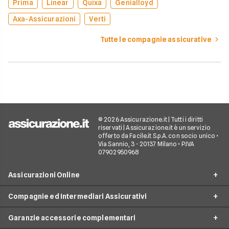
Prima
Linear
Quixa
Genialloyd
Axa-Assicurazioni
Verti
Tutte le compagnie assicurative
© 2026 Assicurazione.it | Tutti i diritti
riservati | Assicurazione.it è un servizio
offerto da Facile.it S.p.A. con socio unico •
Via Sannio, 3 - 20137 Milano • P.IVA
07902950968
Assicurazioni Online
Compagnie ed Intermediari Assicurativi
RC Auto
Garanzie accessorie complementari
RC Moto
Verti