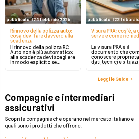
pubblicato il 24 febbraio 2026
pubblicato il 23 febbrai
Rinnovo della polizza auto:
Visura PRA: cos’è, a
cosa devi fare davvero alla
serve e come richied
scadenza
La visura PRA è il
Il rinnovo della polizza RC
documento che cons
Auto non è più automatico:
conoscere proprieta
alla scadenza devi scegliere
dati tecnici e situaz
in modo esplicito se
giuridica di un veico
rinnovare con la stessa
iscritto al Pubblico 
compagnia o stipulare un
Automobilistico.
nuovo contratto.
Leggi le Guide
Compagnie e intermediari
assicurativi
Scopri le compagnie che operano nel mercato italiano e
quali sono i prodotti che offrono.