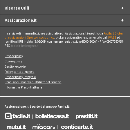
Assicurazione Ciclomotore
Risorse Utili
Allianz Direct
Furto e incendio
Assicurazioni Autocarro
Prima.it
Assicurazione.it
Infortuni conducente
Garanzie accessorie
Assicurazioni Viaggi
ConTe
Assistenza stradale
Guide
Assicurazione Casa
Il servizio di intermediazione assicurativa di Assicurazione.it è gestito da
Facile.it Broker
Chi Siamo
Linear
di assicurazioni S.p.A. con socio unico
, broker assicurativo regolamentato dall'
IVASS
ed
Tutela legale
iscritto al RUI in data 13/02/2014 con numero registrazione B000480264 • P.IVA 08007250965 •
Glossario
Polizza Vita
Come funziona Assicurazione.it
Genertel
PEC
Kasko
News
Polizza Infortuni
Reclami
Genialclick
Privacy policy
Eventi atmosferici e naturali
Blog
Polizza Animali Domestici
Cookie policy
Lavora con Noi
Quixa
Gestione cookie
Tutte le garanzie accessorie
Osservatorio RC Auto
Assicurazione Mutuo
Policy parità di genere
Mappa del Sito
Tutte le compagnie e gli intermediari
Privacy policy integrale
Osservatorio RC Moto
Condizioni Generali di Utilizzo del Servizio
Informativa Precontrattuale
Assicurazione.it è parte del gruppo Facile.it: