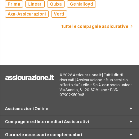
Prima
Linear
Quixa
Genialloyd
Axa-Assicurazioni
Verti
Tutte le compagnie assicurative
© 2026 Assicurazione.it | Tutti i diritti
riservati | Assicurazione.it è un servizio
offerto da Facile.it S.p.A. con socio unico •
Via Sannio, 3 - 20137 Milano • P.IVA
07902950968
Assicurazioni Online
Compagnie ed Intermediari Assicurativi
RC Auto
Garanzie accessorie complementari
RC Moto
Verti