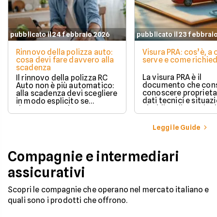
pubblicato il 24 febbraio 2026
pubblicato il 23 febbrai
Rinnovo della polizza auto:
Visura PRA: cos’è, a
cosa devi fare davvero alla
serve e come richied
scadenza
La visura PRA è il
Il rinnovo della polizza RC
documento che cons
Auto non è più automatico:
conoscere proprieta
alla scadenza devi scegliere
dati tecnici e situaz
in modo esplicito se
giuridica di un veico
rinnovare con la stessa
iscritto al Pubblico 
compagnia o stipulare un
Automobilistico.
nuovo contratto.
Leggi le Guide
Compagnie e intermediari
assicurativi
Scopri le compagnie che operano nel mercato italiano e
quali sono i prodotti che offrono.