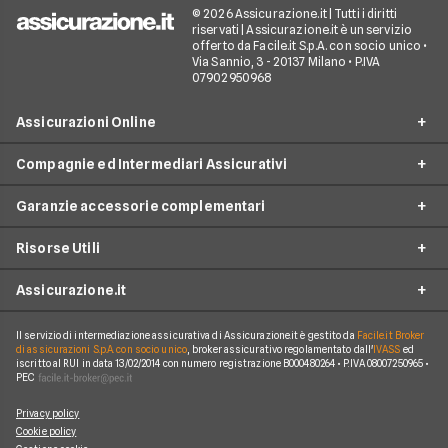
© 2026 Assicurazione.it | Tutti i diritti
riservati | Assicurazione.it è un servizio
offerto da Facile.it S.p.A. con socio unico •
Via Sannio, 3 - 20137 Milano • P.IVA
07902950968
Assicurazioni Online
Compagnie ed Intermediari Assicurativi
RC Auto
Garanzie accessorie complementari
RC Moto
Verti
Assicurazione Ciclomotore
Risorse Utili
Allianz Direct
Furto e incendio
Assicurazioni Autocarro
Prima.it
Assicurazione.it
Infortuni conducente
Garanzie accessorie
Assicurazioni Viaggi
ConTe
Assistenza stradale
Guide
Assicurazione Casa
Il servizio di intermediazione assicurativa di Assicurazione.it è gestito da
Facile.it Broker
Chi Siamo
Linear
di assicurazioni S.p.A. con socio unico
, broker assicurativo regolamentato dall'
IVASS
ed
Tutela legale
iscritto al RUI in data 13/02/2014 con numero registrazione B000480264 • P.IVA 08007250965 •
Glossario
Polizza Vita
Come funziona Assicurazione.it
Genertel
PEC
Kasko
News
Polizza Infortuni
Reclami
Genialclick
Privacy policy
Eventi atmosferici e naturali
Blog
Polizza Animali Domestici
Cookie policy
Lavora con Noi
Quixa