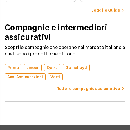
iscritto al Pubblico 
compagnia o stipulare un
Automobilistico.
nuovo contratto.
Leggi le Guide
Compagnie e intermediari
assicurativi
Scopri le compagnie che operano nel mercato italiano e
quali sono i prodotti che offrono.
Prima
Linear
Quixa
Genialloyd
Axa-Assicurazioni
Verti
Tutte le compagnie assicurative