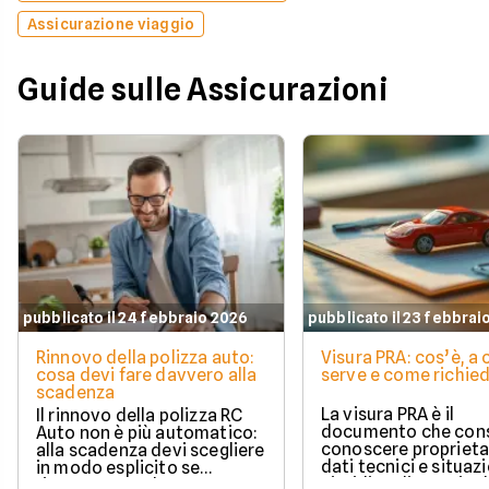
Assicurazione viaggio
Guide sulle Assicurazioni
pubblicato il 24 febbraio 2026
pubblicato il 23 febbrai
Rinnovo della polizza auto:
Visura PRA: cos’è, a
cosa devi fare davvero alla
serve e come richied
scadenza
La visura PRA è il
Il rinnovo della polizza RC
documento che cons
Auto non è più automatico:
conoscere proprieta
alla scadenza devi scegliere
dati tecnici e situaz
in modo esplicito se
giuridica di un veico
rinnovare con la stessa