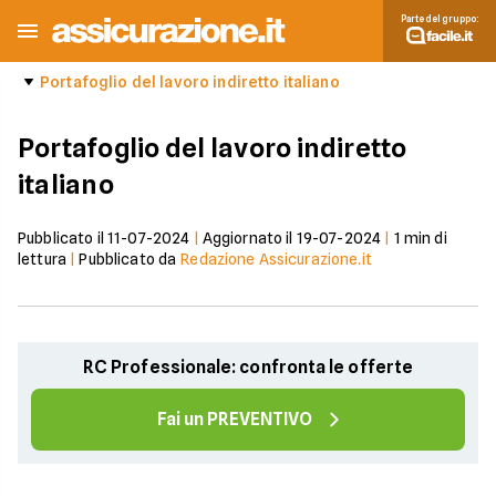
Parte del gruppo:
Portafoglio del lavoro indiretto italiano
Portafoglio del lavoro indiretto
italiano
Pubblicato il
11-07-2024
|
Aggiornato il
19-07-2024
|
1
min di
lettura
|
Pubblicato da
Redazione Assicurazione.it
RC Professionale: confronta le offerte
Fai un PREVENTIVO