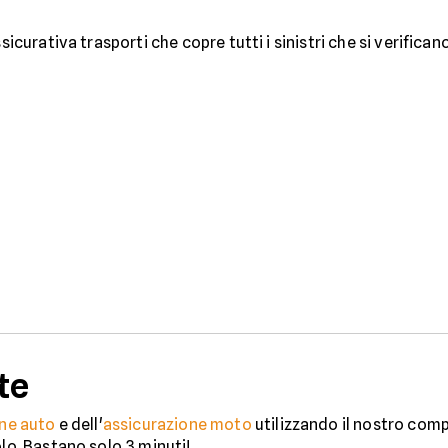
sicurativa trasporti che copre tutti i sinistri che si verifica
te
ne auto
e dell'
assicurazione moto
utilizzando il nostro comp
olo. Bastano solo 3 minuti!