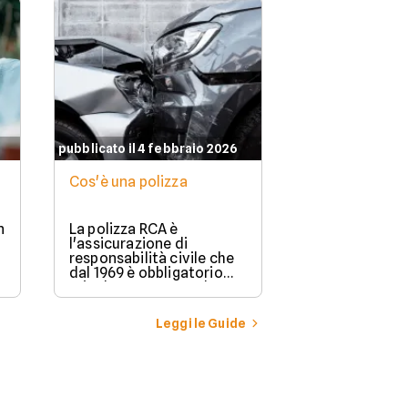
pubblicato il 4 febbraio 2026
Cos'è una polizza
n
La polizza RCA è
l'assicurazione di
responsabilità civile che
dal 1969 è obbligatorio
stipulare per possedere e
guidare in Italia un
veicolo a motore.
Leggi le Guide