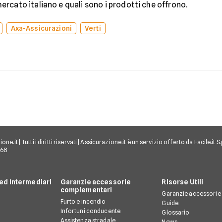
rcato italiano e quali sono i prodotti che offrono.
Axa-Assicurazioni
Verti
e.it | Tutti i diritti riservati | Assicurazione.it è un servizio offerto da Facile.it
968
d Intermediari
Garanzie accessorie
Risorse Utili
complementari
Garanzie accessorie
Furto e incendio
Guide
Infortuni conducente
Glossario
Assistenza stradale
News