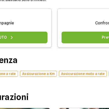
mpagnie
Confro
AUTO
Pre
denza
one a rate
Assicurazione a Km
Assicurazione moto a rate
urazioni