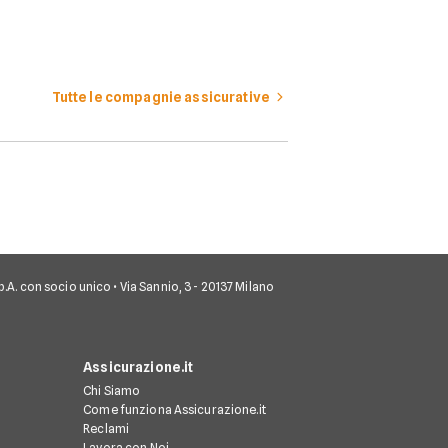
Tutte le compagnie assicurative
 S.p.A. con socio unico • Via Sannio, 3 - 20137 Milano
Assicurazione.it
Chi Siamo
Come funziona Assicurazione.it
Reclami
Lavora con Noi