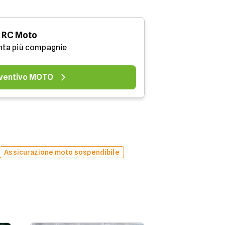
RC Moto
nta più compagnie
ventivo MOTO
Assicurazione moto sospendibile