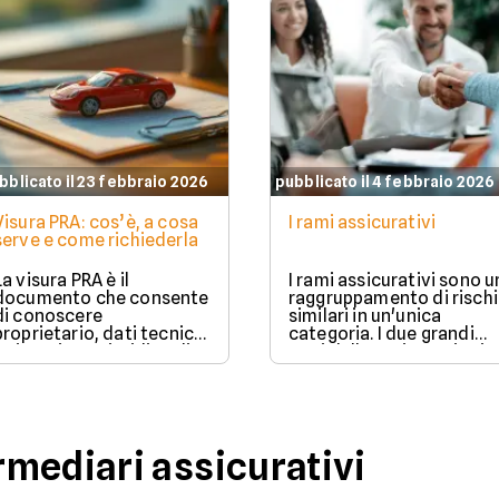
bblicato il 23 febbraio 2026
pubblicato il 4 febbraio 2026
Visura PRA: cos’è, a cosa
I rami assicurativi
serve e come richiederla
La visura PRA è il
I rami assicurativi sono u
documento che consente
raggruppamento di rischi
di conoscere
similari in un'unica
proprietario, dati tecnici
categoria. I due grandi
e situazione giuridica di
rami delle assicurazioni
un veicolo iscritto al
sono il ramo danni e il
Pubblico Registro
ramo vita.
Automobilistico.
mediari assicurativi