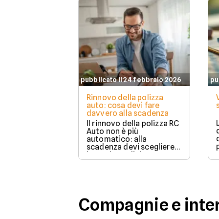
pubblicato il 24 febbraio 2026
pu
Rinnovo della polizza
auto: cosa devi fare
davvero alla scadenza
Il rinnovo della polizza RC
Auto non è più
automatico: alla
scadenza devi scegliere
in modo esplicito se
rinnovare con la stessa
compagnia o stipulare un
nuovo contratto.
Compagnie e inter