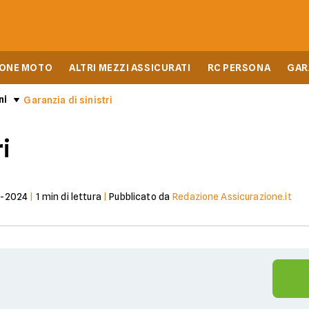
IONE MOTO
ALTRI MEZZI ASSICURATI
RC PERSONA
GAR
ni
Garanzia di sinistri
ri
7-2024
|
1
min di lettura
|
Pubblicato da
Redazione Assicurazione.it