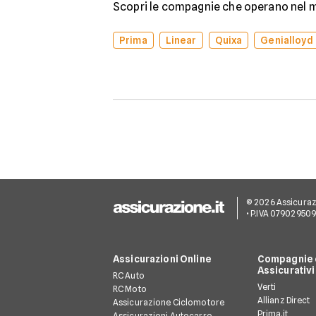
Scopri le compagnie che operano nel me
Prima
Linear
Quixa
Genialloyd
© 2026 Assicurazion
• P.IVA 07902950
Assicurazioni Online
Compagnie e
Assicurativi
RC Auto
Verti
RC Moto
Allianz Direct
Assicurazione Ciclomotore
Prima.it
Assicurazioni Autocarro