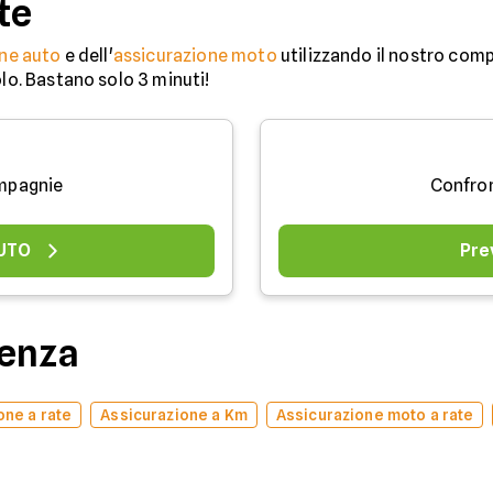
te
ne auto
e dell'
assicurazione moto
utilizzando il nostro comp
olo. Bastano solo 3 minuti!
mpagnie
Confro
AUTO
Pre
denza
one a rate
Assicurazione a Km
Assicurazione moto a rate