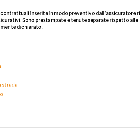
contrattuali inserite in modo preventivo dall'assicuratore ri
icurativi. Sono prestampate e tenute separate rispetto alle
amente dichiarato.
a
a strada
no