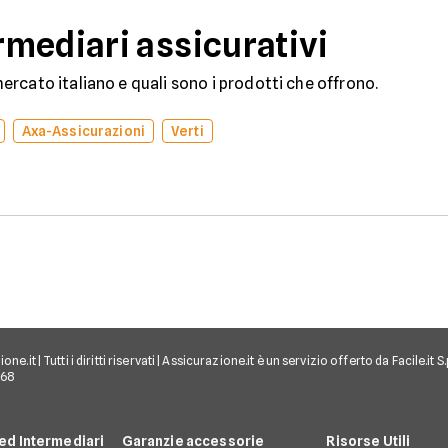
mediari assicurativi
rcato italiano e quali sono i prodotti che offrono.
Axa-Assicurazioni
Verti
e.it | Tutti i diritti riservati | Assicurazione.it è un servizio offerto da Facile.it
968
d Intermediari
Garanzie accessorie
Risorse Utili