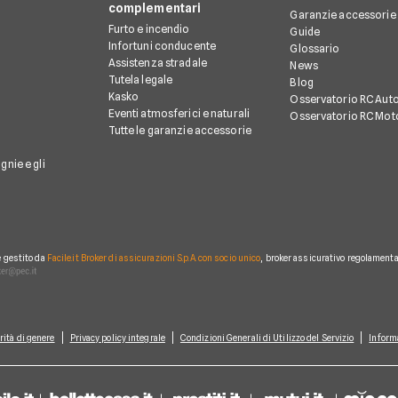
complementari
Garanzie accessorie
Furto e incendio
Guide
Infortuni conducente
Glossario
Assistenza stradale
News
Tutela legale
Blog
Kasko
Osservatorio RC Aut
Eventi atmosferici e naturali
Osservatorio RC Mot
Tutte le garanzie accessorie
gnie e gli
è gestito da
Facile.it Broker di assicurazioni S.p.A. con socio unico
, broker assicurativo regolamentat
rità di genere
Privacy policy integrale
Condizioni Generali di Utilizzo del Servizio
Inform