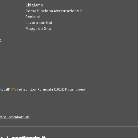
Chi Siamo
Come funziona Assicurazione.it
Reclami
Lavora con Noi
Mappa del Sito
o
o
o dall'
IVASS
ed iscritto al RUI in data 13/02/2014 con numero
ativa Precontrattuale