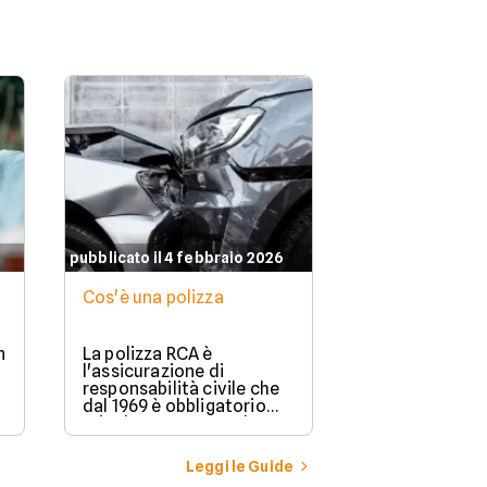
pubblicato il 4 febbraio 2026
Cos'è una polizza
n
La polizza RCA è
l'assicurazione di
responsabilità civile che
dal 1969 è obbligatorio
stipulare per possedere e
guidare in Italia un
veicolo a motore.
Leggi le Guide