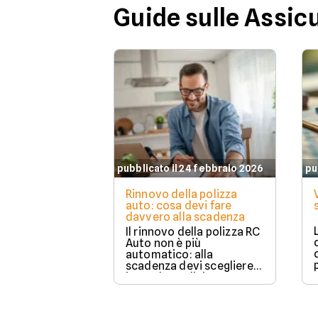
Guide sulle Assic
pubblicato il 24 febbraio 2026
pu
Rinnovo della polizza
auto: cosa devi fare
davvero alla scadenza
Il rinnovo della polizza RC
Auto non è più
automatico: alla
scadenza devi scegliere
in modo esplicito se
rinnovare con la stessa
compagnia o stipulare un
nuovo contratto.