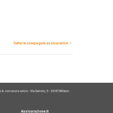
Tutte le compagnie assicurative
 S.p.A. con socio unico • Via Sannio, 3 - 20137 Milano
Assicurazione.it