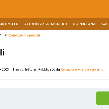
IONE MOTO
ALTRI MEZZI ASSICURATI
RC PERSONA
GAR
ni
Condizioni speciali
li
7-2024
|
1
min di lettura
|
Pubblicato da
Redazione Assicurazione.it