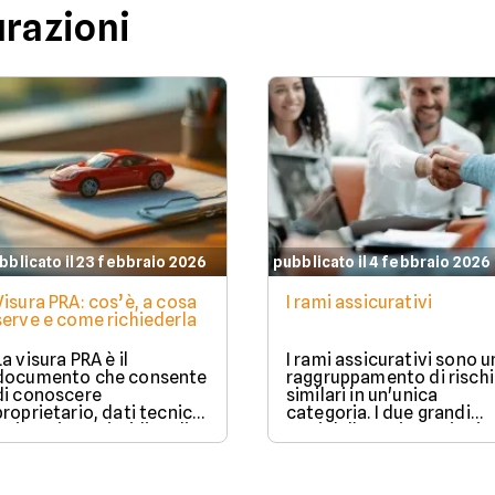
urazioni
bblicato il 23 febbraio 2026
pubblicato il 4 febbraio 2026
Visura PRA: cos’è, a cosa
I rami assicurativi
serve e come richiederla
La visura PRA è il
I rami assicurativi sono u
documento che consente
raggruppamento di rischi
di conoscere
similari in un'unica
proprietario, dati tecnici
categoria. I due grandi
e situazione giuridica di
rami delle assicurazioni
un veicolo iscritto al
sono il ramo danni e il
Pubblico Registro
ramo vita.
Automobilistico.