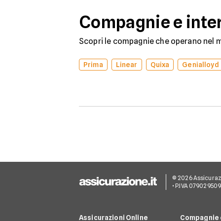
Compagnie e inter
Scopri le compagnie che operano nel me
Prima
Linear
Quixa
Genialloyd
© 2026 Assicurazion
• P.IVA 07902950
Assicurazioni Online
Compagnie e