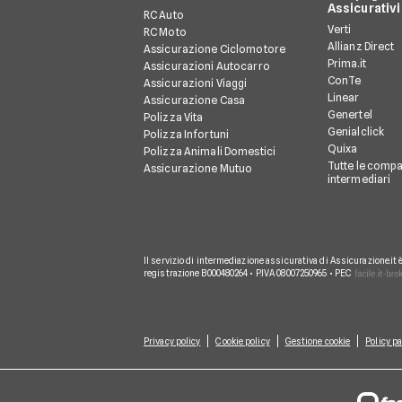
Assicurativi
RC Auto
Verti
RC Moto
Allianz Direct
Assicurazione Ciclomotore
Prima.it
Assicurazioni Autocarro
ConTe
Assicurazioni Viaggi
Linear
Assicurazione Casa
Genertel
Polizza Vita
Genialclick
Polizza Infortuni
Quixa
Polizza Animali Domestici
Tutte le compa
Assicurazione Mutuo
intermediari
Il servizio di intermediazione assicurativa di Assicurazione.it 
registrazione B000480264 • P.IVA 08007250965 • PEC
Privacy policy
Cookie policy
Gestione cookie
Policy pa