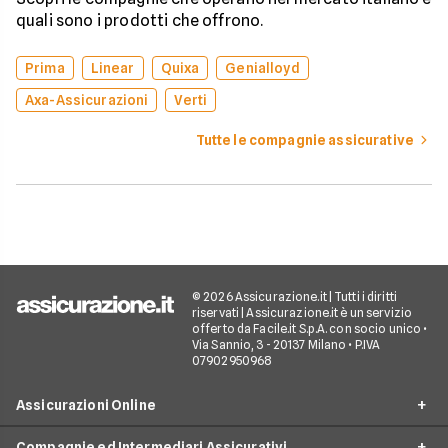
quali sono i prodotti che offrono.
Prima
Linear
Quixa
Genialloyd
Axa-Assicurazioni
Verti
Tutte le compagnie assicurative
© 2026 Assicurazione.it | Tutti i diritti
riservati | Assicurazione.it è un servizio
offerto da Facile.it S.p.A. con socio unico •
Via Sannio, 3 - 20137 Milano • P.IVA
07902950968
Assicurazioni Online
Compagnie ed Intermediari Assicurativi