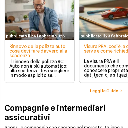
pubblicato il 24 febbraio 2026
pubblicato il 23 febbrai
Rinnovo della polizza auto:
Visura PRA: cos’è, a
cosa devi fare davvero alla
serve e come richied
scadenza
La visura PRA è il
Il rinnovo della polizza RC
documento che cons
Auto non è più automatico:
conoscere proprieta
alla scadenza devi scegliere
dati tecnici e situaz
in modo esplicito se
giuridica di un veico
rinnovare con la stessa
iscritto al Pubblico 
compagnia o stipulare un
Automobilistico.
nuovo contratto.
Leggi le Guide
Compagnie e intermediari
assicurativi
Scopri le compagnie che operano nel mercato italiano e