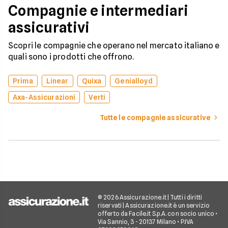
Compagnie e intermediari
assicurativi
Scopri le compagnie che operano nel mercato italiano e
quali sono i prodotti che offrono.
Prima
Linear
Quixa
Genialloyd
Axa-Assicurazioni
Verti
Tutte le compagnie assicurative
© 2026 Assicurazione.it | Tutti i diritti
riservati | Assicurazione.it è un servizio
offerto da Facile.it S.p.A. con socio unico •
Via Sannio, 3 - 20137 Milano • P.IVA