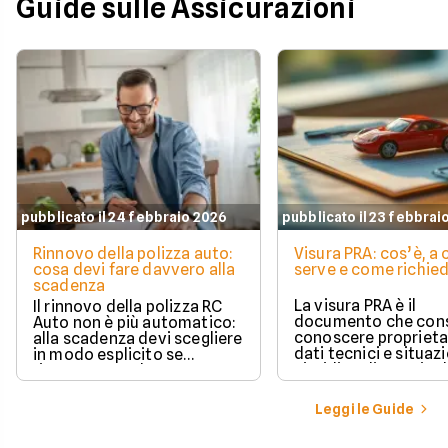
Guide sulle Assicurazioni
pubblicato il 24 febbraio 2026
pubblicato il 23 febbrai
Rinnovo della polizza auto:
Visura PRA: cos’è, a
cosa devi fare davvero alla
serve e come richied
scadenza
La visura PRA è il
Il rinnovo della polizza RC
documento che cons
Auto non è più automatico:
conoscere proprieta
alla scadenza devi scegliere
dati tecnici e situaz
in modo esplicito se
giuridica di un veico
rinnovare con la stessa
iscritto al Pubblico 
compagnia o stipulare un
Automobilistico.
nuovo contratto.
Leggi le Guide