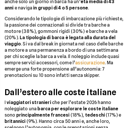
anche solo un giorno in barca ha un’
età media di 43
anni
e naviga
in gruppi di 4 o 5 persone
.
Considerando le tipologie di imbarcazione più richieste,
la passione dei connazionali si divide tra barche a
motore (38%), gommoni rigidi (30%) e barche a vela
(20%).
La tipologia di barca è legata alla durata del
viaggio
. Si va dal break in giornata nel caso delle barche
a motore a una permanenza a bordo di una settimana
per chi sceglie la barca a vela. Il noleggio include quasi
sempre servizi accessori, come l’
assicurazione
. Ma
emerge una forte propensione all’autonomia: 7
prenotazioni su 10 sono infatti senza skipper.
Dall’estero alle coste italiane
I
viaggiatori stranieri
che per l’estate 2026 hanno
noleggiato una
barca per esplorare le coste italiane
sono
principalmente francesi
(18%),
tedeschi
(17%) e
britannici
(9%). Hanno circa 50 anni e, anche loro,
scelgono l’autonomia, con le prenotazioni senza