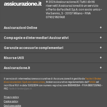
© 2026 Assicurazione.it | Tutti i diritti
riservati | Assicurazione.it è un servizio
offerto da Facile.it S.p.A. con socio unico •
Via Sannio, 3 - 20137 Milano • P.IVA
07902950968
Assicurazioni Online
Compagnie ed Intermediari Assicurativi
RC Auto
Garanzie accessorie complementari
RC Moto
Verti
Assicurazione Ciclomotore
Risorse Utili
Allianz Direct
Furto e incendio
Assicurazioni Autocarro
Prima.it
Assicurazione.it
Infortuni conducente
Garanzie accessorie
Assicurazioni Viaggi
ConTe
Assistenza stradale
Guide
Assicurazione Casa
Il servizio di intermediazione assicurativa di Assicurazione.it è gestito da
Facile.it Broker
Chi Siamo
Linear
di assicurazioni S.p.A. con socio unico
, broker assicurativo regolamentato dall'
IVASS
ed
Tutela legale
iscritto al RUI in data 13/02/2014 con numero registrazione B000480264 • P.IVA 08007250965 •
Glossario
Polizza Vita
Come funziona Assicurazione.it
Genertel
PEC
Kasko
News
Polizza Infortuni
Reclami
Genialclick
Privacy policy
Eventi atmosferici e naturali
Blog
Polizza Animali Domestici
Cookie policy
Lavora con Noi
Quixa
Gestione cookie
Tutte le garanzie accessorie