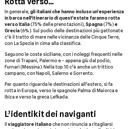
Rotta verso…
In generale,
gli italiani che hanno incluso un’esperienza
in barca nell’itinerario di quest’estate faranno rotta
verso Italia
(75% delle prenotazioni),
Spagna
(7%)
e
Grecia
(6%). Sul podio delle destinazioni più gettonate
c’è il tratto di mare nelle vicinanze delle Cinque Terre,
con La Spezia in cima alla classifica.
Seguono le coste siciliane, con i noleggi frequenti nelle
zone di Trapani, Palermo e – appena giù dal podio,
Furnari (Messina). Nella top 10 c’è anche un trittico
campano, con Napoli, Salerno e Sorrento.
Per quanto riguarda le destinazioni all’estero, si fa
rotta in Europa, verso le spagnole Palma di Maiorca e
Ibiza e verso la greca Lefkada.
L’identikit dei naviganti
Il
viaggiatore italiano
che non rinuncia a ritagliarsi