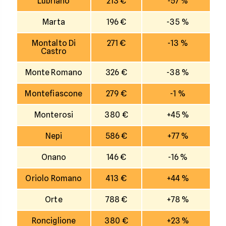
Lubriano
213 €
-57 %
Marta
196 €
-35 %
Montalto Di
271 €
-13 %
Castro
Monte Romano
326 €
-38 %
Montefiascone
279 €
-1 %
Monterosi
380 €
+45 %
Nepi
586 €
+77 %
Onano
146 €
-16 %
Oriolo Romano
413 €
+44 %
Orte
788 €
+78 %
Ronciglione
380 €
+23 %