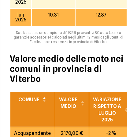
2026
lug
10.31
12.87
2026
Dati basati su un campione di 11.988 preventivi RC auto (senza
garanzie accessorie) calcolati negli ultimi 12 mesi dagli utenti di
Facile.it con residenza in provincia di Viterbo.
Valore medio delle moto nei
comuni in provincia di
Viterbo
COMUNE
VALORE
VARIAZIONE
MEDIO
RISPETTO A
LUGLIO
2025
Acquapendente
2.170,00 €
+2 %