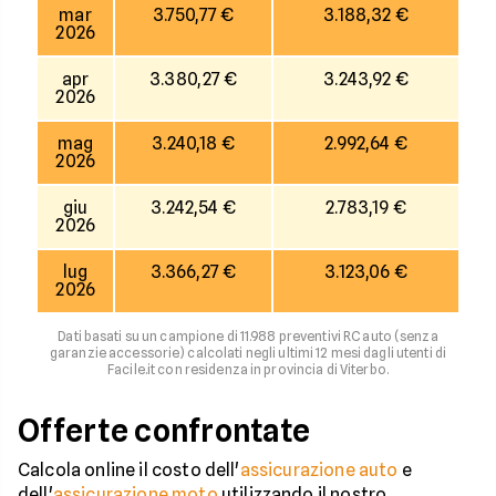
mar
3.750,77 €
3.188,32 €
2026
apr
3.380,27 €
3.243,92 €
2026
mag
3.240,18 €
2.992,64 €
2026
giu
3.242,54 €
2.783,19 €
2026
lug
3.366,27 €
3.123,06 €
2026
Dati basati su un campione di 11.988 preventivi RC auto (senza
garanzie accessorie) calcolati negli ultimi 12 mesi dagli utenti di
Facile.it con residenza in provincia di Viterbo.
Offerte confrontate
Calcola online il costo dell'
assicurazione auto
e
dell'
assicurazione moto
utilizzando il nostro