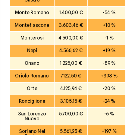
Monte Romano
1.400,00 €
-54 %
Montefiascone
3.603,46 €
+10 %
Monterosi
4.500,00 €
-1 %
Nepi
4.566,62 €
+19 %
Onano
1.225,00 €
-89 %
Oriolo Romano
7.122,50 €
+398 %
Orte
4.125,94 €
-20 %
Ronciglione
3.105,15 €
-24 %
San Lorenzo
5.700,00 €
-6 %
Nuovo
Soriano Nel
5.561,25 €
+197 %