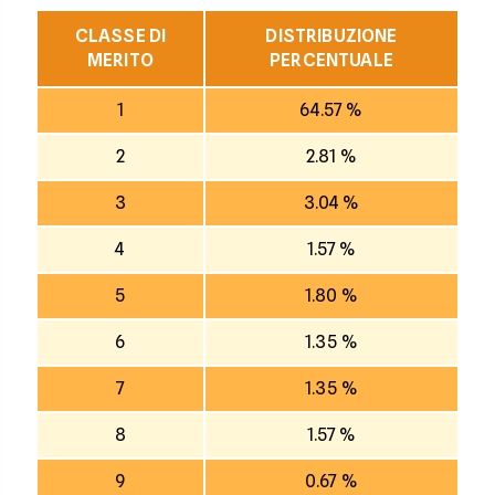
CLASSE DI
DISTRIBUZIONE
MERITO
PERCENTUALE
1
64.57 %
2
2.81 %
3
3.04 %
4
1.57 %
5
1.80 %
6
1.35 %
7
1.35 %
8
1.57 %
9
0.67 %