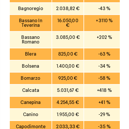
Bagnoregio
2.038,82 €
-43 %
Bassano In
16.050,00
+3110 %
Teverina
€
Bassano
3.085,00 €
+202 %
Romano
Blera
825,00 €
-63 %
Bolsena
1.400,00 €
-34 %
Bomarzo
925,00 €
-58 %
Calcata
5.031,67 €
+418 %
Canepina
4.254,55 €
+41 %
Canino
1.955,00 €
-29 %
Capodimonte
2.033,33 €
-35 %