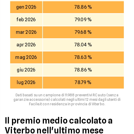
gen 2026
78.86 %
feb 2026
79.09 %
mar 2026
79.68 %
apr 2026
78.04 %
mag 2026
78.63 %
giu 2026
78.86 %
lug 2026
78.79 %
Dati basati su un campione di 11.988 preventivi RC auto (senza
garanzie accessorie) calcolati negli ultimi 12 mesi dagli utenti di
Facile.it con residenza in provincia di Viterbo.
Il premio medio calcolato a
Viterbo nell'ultimo mese