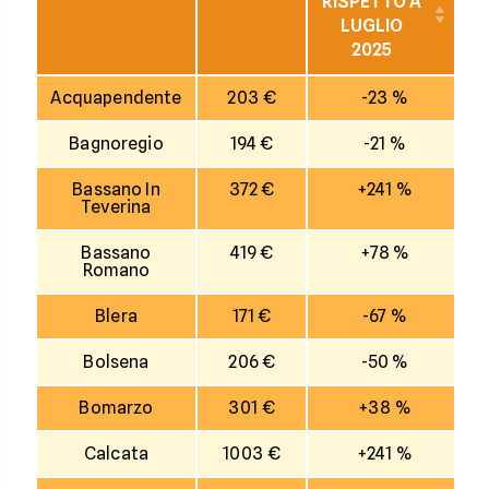
RISPETTO A
LUGLIO
2025
Acquapendente
203 €
-23 %
Bagnoregio
194 €
-21 %
Bassano In
372 €
+241 %
Teverina
Bassano
419 €
+78 %
Romano
Blera
171 €
-67 %
Bolsena
206 €
-50 %
Bomarzo
301 €
+38 %
Calcata
1003 €
+241 %