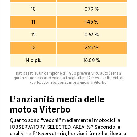
10
0.79 %
11
1.46 %
12
0.67 %
13
2.25 %
14 o più
16.09 %
Dati basati su un campione di 11.988 preventivi RC auto (senza
garanzie accessorie) calcolati negli ultimi 12 mesi dagli utenti di
Facile.it con residenza in provincia di Viterbo.
L’anzianità media delle
moto a Viterbo
Quanto sono “vecchi” mediamente i motocicli a
[OBSERVATORY_SELECTED_AREA]%? Secondo le
analisi dell’Osservatorio, l'anzianità media rilevata