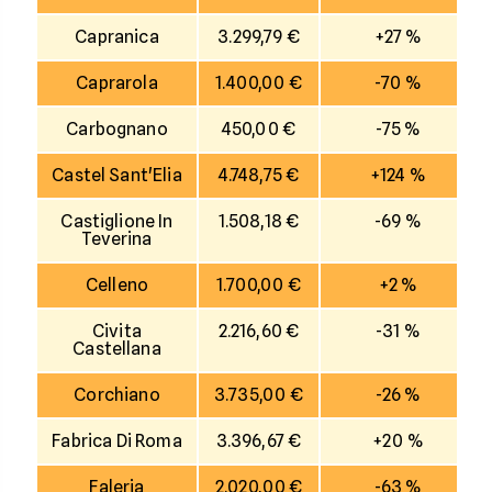
Capranica
3.299,79 €
+27 %
Caprarola
1.400,00 €
-70 %
Carbognano
450,00 €
-75 %
Castel Sant'Elia
4.748,75 €
+124 %
Castiglione In
1.508,18 €
-69 %
Teverina
Celleno
1.700,00 €
+2 %
Civita
2.216,60 €
-31 %
Castellana
Corchiano
3.735,00 €
-26 %
Fabrica Di Roma
3.396,67 €
+20 %
Faleria
2.020,00 €
-63 %