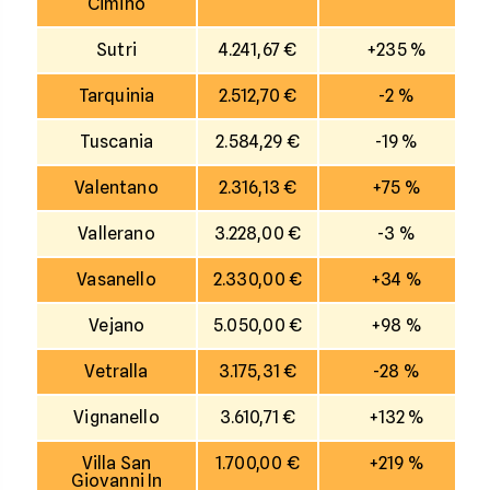
Cimino
Sutri
4.241,67 €
+235 %
Tarquinia
2.512,70 €
-2 %
Tuscania
2.584,29 €
-19 %
Valentano
2.316,13 €
+75 %
Vallerano
3.228,00 €
-3 %
Vasanello
2.330,00 €
+34 %
Vejano
5.050,00 €
+98 %
Vetralla
3.175,31 €
-28 %
Vignanello
3.610,71 €
+132 %
Villa San
1.700,00 €
+219 %
Giovanni In