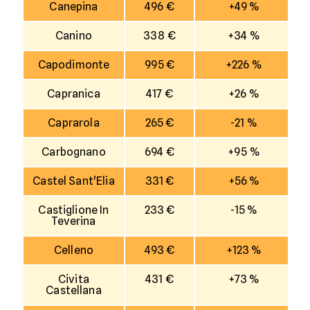
Canepina
496 €
+49 %
Canino
338 €
+34 %
Capodimonte
995 €
+226 %
Capranica
417 €
+26 %
Caprarola
265 €
-21 %
Carbognano
694 €
+95 %
Castel Sant'Elia
331 €
+56 %
Castiglione In
233 €
-15 %
Teverina
Celleno
493 €
+123 %
Civita
431 €
+73 %
Castellana