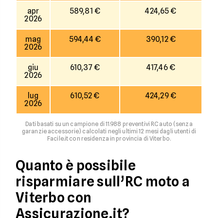
apr
589,81 €
424,65 €
2026
mag
594,44 €
390,12 €
2026
giu
610,37 €
417,46 €
2026
lug
610,52 €
424,29 €
2026
Dati basati su un campione di 11.988 preventivi RC auto (senza
garanzie accessorie) calcolati negli ultimi 12 mesi dagli utenti di
Facile.it con residenza in provincia di Viterbo.
Quanto è possibile
risparmiare sull’RC moto a
Viterbo con
Assicurazione.it?