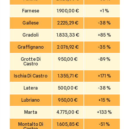
Farnese
1.900,00 €
+1 %
Gallese
2.225,29 €
-38 %
Gradoli
1.833,33 €
+85 %
Graffignano
2.076,92 €
-35 %
Grotte Di
950,00 €
-89 %
Castro
Ischia Di Castro
1.355,71 €
+171 %
Latera
500,00 €
-38 %
Lubriano
950,00 €
+15 %
Marta
4.775,00 €
+133 %
Montalto Di
1.605,85 €
-51 %
Castro