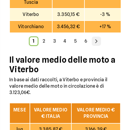
Tuscia
Viterbo
3.350,15 €
-3 %
Vitorchiano
3.456,32 €
+17 %
1
2
3
4
5
6
Il valore medio delle moto a
Viterbo
In base ai dati raccolti, a Viterbo e provincia il
valore medio delle moto in circolazione è di
3.123,06€.
MESE
VALORE MEDIO
VALORE MEDIO €
€ ITALIA
PROVINCIA
lug
3.385,87 €
3.166,39 €