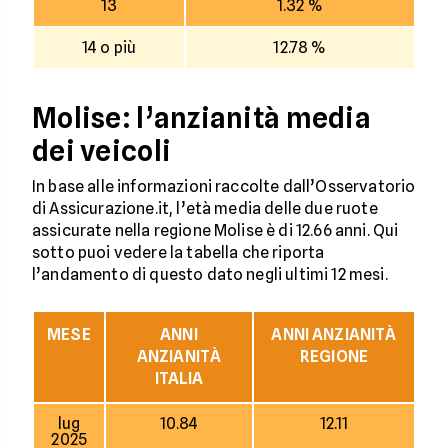
13
1.32 %
14 o più
12.78 %
Molise: l’anzianità media
dei veicoli
In base alle informazioni raccolte dall’Osservatorio
di Assicurazione.it, l’età media delle due ruote
assicurate nella regione Molise è di 12.66 anni. Qui
sotto puoi vedere la tabella che riporta
l’andamento di questo dato negli ultimi 12 mesi.
MESE
ANNI
ANNI ANZIANITÀ
ANZIANITÀ
REGIONE
ITALIA
lug
10.84
12.11
2025