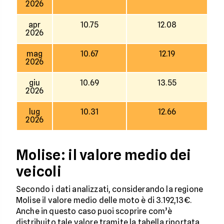
2026
apr
10.75
12.08
2026
mag
10.67
12.19
2026
giu
10.69
13.55
2026
lug
10.31
12.66
2026
Molise: il valore medio dei
veicoli
Secondo i dati analizzati, considerando la regione
Molise il valore medio delle moto è di 3.192,13€.
Anche in questo caso puoi scoprire com’è
distribuito tale valore tramite la tabella riportata