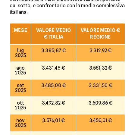
qui sotto, e confrontarlo con la media complessiva
italiana.
MESE
VALORE MEDIO
VALORE MEDIO €
€ ITALIA
REGIONE
lug
3.385,87 €
3.312,92 €
2025
ago
3.431,45 €
3.551,32 €
2025
set
3.485,00 €
3.331,50 €
2025
ott
3.492,82 €
3.609,86 €
2025
nov
3.576,01 €
3.450,01 €
2025