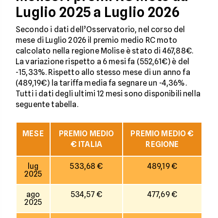
Luglio 2025 a Luglio 2026
Secondo i dati dell’Osservatorio, nel corso del
mese di Luglio 2026 il premio medio RC moto
calcolato nella regione Molise è stato di 467,88€.
La variazione rispetto a 6 mesi fa (552,61€) è del
-15,33%. Rispetto allo stesso mese di un anno fa
(489,19€) la tariffa media fa segnare un -4,36%.
Tutti i dati degli ultimi 12 mesi sono disponibili nella
seguente tabella.
MESE
PREMIO MEDIO
PREMIO MEDIO €
€ ITALIA
REGIONE
lug
533,68 €
489,19 €
2025
ago
534,57 €
477,69 €
2025