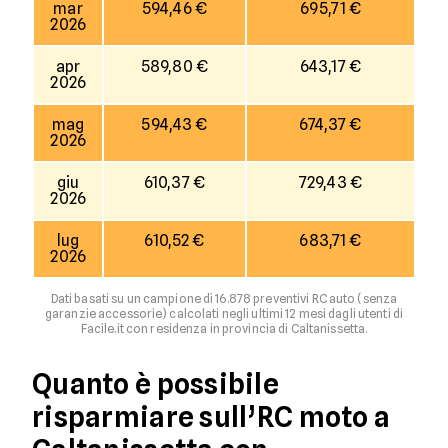
mar
594,46 €
695,71 €
2026
apr
589,80 €
643,17 €
2026
mag
594,43 €
674,37 €
2026
giu
610,37 €
729,43 €
2026
lug
610,52 €
683,71 €
2026
Dati basati su un campione di 16.878 preventivi RC auto (senza
garanzie accessorie) calcolati negli ultimi 12 mesi dagli utenti di
Facile.it con residenza in provincia di Caltanissetta.
Quanto è possibile
risparmiare sull’RC moto a