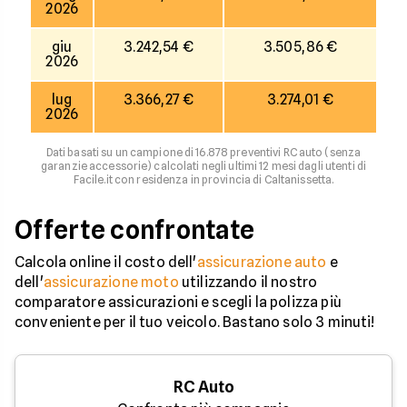
2026
giu
3.242,54 €
3.505,86 €
2026
lug
3.366,27 €
3.274,01 €
2026
Dati basati su un campione di 16.878 preventivi RC auto (senza
garanzie accessorie) calcolati negli ultimi 12 mesi dagli utenti di
Facile.it con residenza in provincia di Caltanissetta.
Offerte confrontate
Calcola online il costo dell'
assicurazione auto
e
dell'
assicurazione moto
utilizzando il nostro
comparatore assicurazioni e scegli la polizza più
conveniente per il tuo veicolo. Bastano solo 3 minuti!
RC Auto