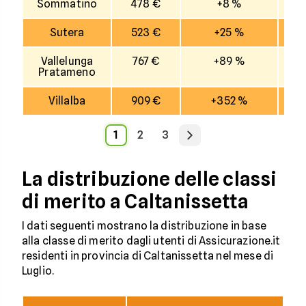
Sommatino
478 €
+8 %
Sutera
523 €
+25 %
Vallelunga
767 €
+89 %
Pratameno
Villalba
909 €
+352 %
1
2
3
La distribuzione delle classi
di merito a Caltanissetta
I dati seguenti mostrano la distribuzione in base
alla classe di merito dagli utenti di Assicurazione.it
residenti in provincia di Caltanissetta nel mese di
Luglio.