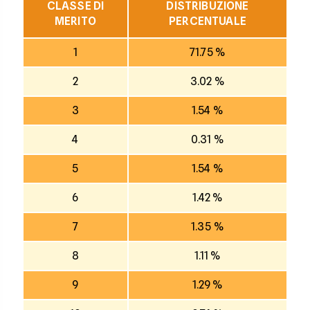
CLASSE DI
DISTRIBUZIONE
MERITO
PERCENTUALE
1
71.75 %
2
3.02 %
3
1.54 %
4
0.31 %
5
1.54 %
6
1.42 %
7
1.35 %
8
1.11 %
9
1.29 %