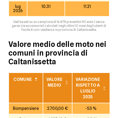
lug
10.31
11.21
2026
Dati basati su un campione di 16.878 preventivi RC auto (senza
garanzie accessorie) calcolati negli ultimi 12 mesi dagli utenti di
Facile.it con residenza in provincia di Caltanissetta.
Valore medio delle moto nei
comuni in provincia di
Caltanissetta
COMUNE
VALORE
VARIAZIONE
V
MEDIO
RISPETTO A
R
LUGLIO
2025
Bompensiere
2.700,00 €
-53 %