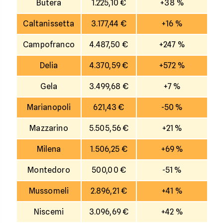
Butera
1.225,10 €
+38 %
Caltanissetta
3.177,44 €
+16 %
Campofranco
4.487,50 €
+247 %
Delia
4.370,59 €
+572 %
Gela
3.499,68 €
+7 %
Marianopoli
621,43 €
-50 %
Mazzarino
5.505,56 €
+21 %
Milena
1.506,25 €
+69 %
Montedoro
500,00 €
-51 %
Mussomeli
2.896,21 €
+41 %
Niscemi
3.096,69 €
+42 %