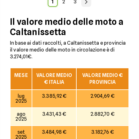
1
2
3
Il valore medio delle moto a
Caltanissetta
In base ai dati raccolti, a Caltanissetta e provincia
il valore medio delle moto in circolazione è di
3.274,01€.
MESE
VALORE MEDIO
VALORE MEDIO €
€ ITALIA
PROVINCIA
lug
3.385,92 €
2.904,69 €
2025
ago
3.431,43 €
2.882,70 €
2025
set
3.484,98 €
3.182,76 €
2025