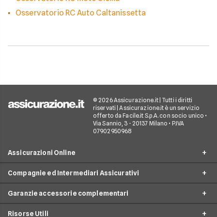
Osservatorio RC Auto Caltanissetta
© 2026 Assicurazione.it | Tutti i diritti
riservati | Assicurazione.it è un servizio
offerto da Facile.it S.p.A. con socio unico •
Via Sannio, 3 - 20137 Milano • P.IVA
07902950968
Assicurazioni Online
Compagnie ed Intermediari Assicurativi
RC Auto
Garanzie accessorie complementari
RC Moto
Verti
Assicurazione Ciclomotore
Risorse Utili
Allianz Direct