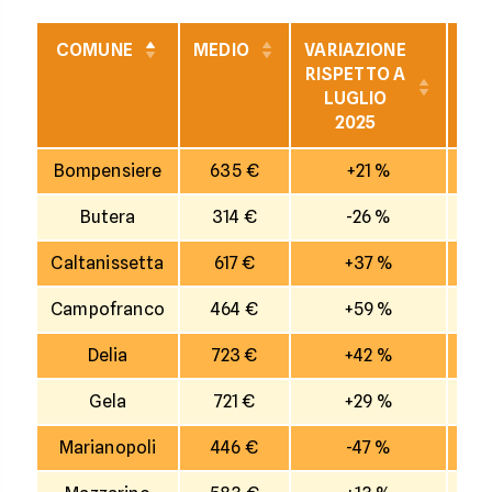
COMUNE
MEDIO
VARIAZIONE
VAR
RISPETTO A
RI
LUGLIO
2025
I
Bompensiere
635 €
+21 %
Butera
314 €
-26 %
Caltanissetta
617 €
+37 %
Campofranco
464 €
+59 %
Delia
723 €
+42 %
Gela
721 €
+29 %
Marianopoli
446 €
-47 %