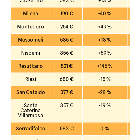
Mazzarino
583 €
+13 %
Milena
190 €
-40 %
Montedoro
254 €
+49 %
Mussomeli
585 €
+18 %
Niscemi
856 €
+59 %
Resuttano
821 €
+145 %
Riesi
680 €
-15 %
San Cataldo
377 €
-28 %
Santa
357 €
-19 %
Caterina
Villarmosa
Serradifalco
683 €
0 %