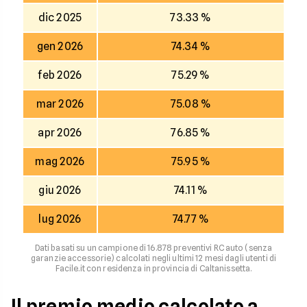
dic 2025
73.33 %
gen 2026
74.34 %
feb 2026
75.29 %
mar 2026
75.08 %
apr 2026
76.85 %
mag 2026
75.95 %
giu 2026
74.11 %
lug 2026
74.77 %
Dati basati su un campione di 16.878 preventivi RC auto (senza
garanzie accessorie) calcolati negli ultimi 12 mesi dagli utenti di
Facile.it con residenza in provincia di Caltanissetta.
Il premio medio calcolato a