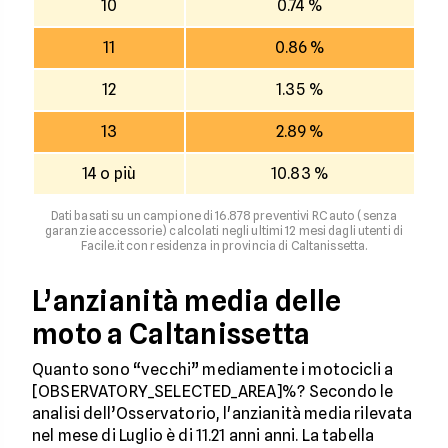
10
0.74 %
11
0.86 %
12
1.35 %
13
2.89 %
14 o più
10.83 %
Dati basati su un campione di 16.878 preventivi RC auto (senza
garanzie accessorie) calcolati negli ultimi 12 mesi dagli utenti di
Facile.it con residenza in provincia di Caltanissetta.
L’anzianità media delle
moto a Caltanissetta
Quanto sono “vecchi” mediamente i motocicli a
[OBSERVATORY_SELECTED_AREA]%? Secondo le
analisi dell’Osservatorio, l'anzianità media rilevata
nel mese di Luglio è di 11.21 anni anni. La tabella