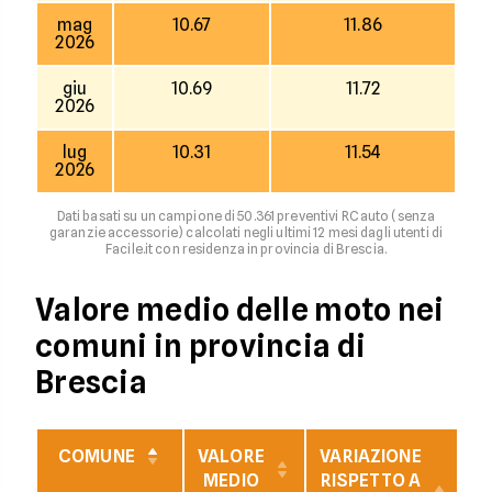
mag
10.67
11.86
2026
giu
10.69
11.72
2026
lug
10.31
11.54
2026
Dati basati su un campione di 50.361 preventivi RC auto (senza
garanzie accessorie) calcolati negli ultimi 12 mesi dagli utenti di
Facile.it con residenza in provincia di Brescia.
Valore medio delle moto nei
comuni in provincia di
Brescia
COMUNE
VALORE
VARIAZIONE
V
MEDIO
RISPETTO A