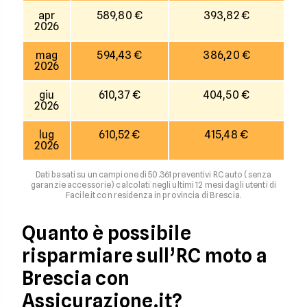
apr
589,80 €
393,82 €
2026
mag
594,43 €
386,20 €
2026
giu
610,37 €
404,50 €
2026
lug
610,52 €
415,48 €
2026
Dati basati su un campione di 50.361 preventivi RC auto (senza
garanzie accessorie) calcolati negli ultimi 12 mesi dagli utenti di
Facile.it con residenza in provincia di Brescia.
Quanto è possibile
risparmiare sull’RC moto a
Brescia con
Assicurazione.it?