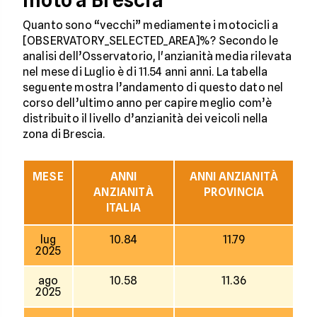
moto a Brescia
Quanto sono “vecchi” mediamente i motocicli a
[OBSERVATORY_SELECTED_AREA]%? Secondo le
analisi dell’Osservatorio, l'anzianità media rilevata
nel mese di Luglio è di 11.54 anni anni. La tabella
seguente mostra l’andamento di questo dato nel
corso dell’ultimo anno per capire meglio com’è
distribuito il livello d’anzianità dei veicoli nella
zona di Brescia.
MESE
ANNI
ANNI ANZIANITÀ
ANZIANITÀ
PROVINCIA
ITALIA
lug
10.84
11.79
2025
ago
10.58
11.36
2025