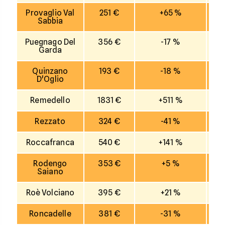
Provaglio Val
251 €
+65 %
Sabbia
Puegnago Del
356 €
-17 %
Garda
Quinzano
193 €
-18 %
D'Oglio
Remedello
1831 €
+511 %
Rezzato
324 €
-41 %
Roccafranca
540 €
+141 %
Rodengo
353 €
+5 %
Saiano
Roè Volciano
395 €
+21 %
Roncadelle
381 €
-31 %