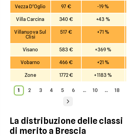
Vezza D'Oglio
97 €
-19 %
Villa Carcina
340 €
+43 %
Villanuova Sul
517 €
+71 %
Clisi
Visano
583 €
+369 %
Vobarno
466 €
+21 %
Zone
1772 €
+1183 %
1
2
3
4
5
6
...
10
...
18
La distribuzione delle classi
di merito a Brescia