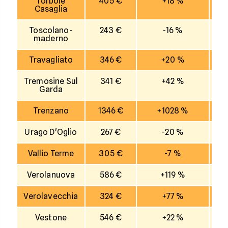
Torbole
405 €
+18 %
Casaglia
Toscolano-
243 €
-16 %
maderno
Travagliato
346 €
+20 %
Tremosine Sul
341 €
+42 %
Garda
Trenzano
1346 €
+1028 %
Urago D'Oglio
267 €
-20 %
Vallio Terme
305 €
-7 %
Verolanuova
586 €
+119 %
Verolavecchia
324 €
+77 %
Vestone
546 €
+22 %