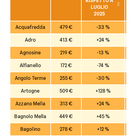
RISPETTO A
R
LUGLIO
2025
I
Acquafredda
479 €
-33 %
Adro
413 €
+24 %
Agnosine
219 €
-13 %
Alfianello
172 €
-74 %
Angolo Terme
255 €
-30 %
Artogne
509 €
+128 %
Azzano Mella
313 €
+24 %
Bagnolo Mella
449 €
+45 %
Bagolino
278 €
+12 %