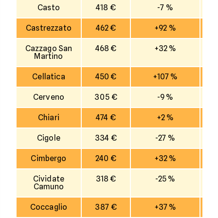
Casto
418 €
-7 %
Castrezzato
462 €
+92 %
Cazzago San
468 €
+32 %
Martino
Cellatica
450 €
+107 %
Cerveno
305 €
-9 %
Chiari
474 €
+2 %
Cigole
334 €
-27 %
Cimbergo
240 €
+32 %
Cividate
318 €
-25 %
Camuno
Coccaglio
387 €
+37 %