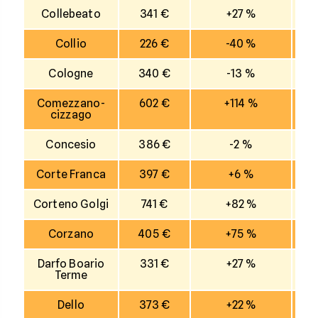
Collebeato
341 €
+27 %
Collio
226 €
-40 %
Cologne
340 €
-13 %
Comezzano-
602 €
+114 %
cizzago
Concesio
386 €
-2 %
Corte Franca
397 €
+6 %
Corteno Golgi
741 €
+82 %
Corzano
405 €
+75 %
Darfo Boario
331 €
+27 %
Terme
Dello
373 €
+22 %