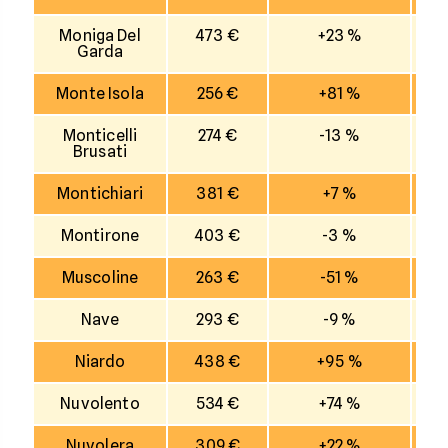
Moniga Del
473 €
+23 %
Garda
Monte Isola
256 €
+81 %
Monticelli
274 €
-13 %
Brusati
Montichiari
381 €
+7 %
Montirone
403 €
-3 %
Muscoline
263 €
-51 %
Nave
293 €
-9 %
Niardo
438 €
+95 %
Nuvolento
534 €
+74 %
Nuvolera
309 €
+22 %