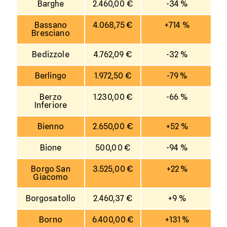
Barghe
2.460,00 €
-34 %
Bassano
4.068,75 €
+714 %
Bresciano
Bedizzole
4.762,09 €
-32 %
Berlingo
1.972,50 €
-79 %
Berzo
1.230,00 €
-66 %
Inferiore
Bienno
2.650,00 €
+52 %
Bione
500,00 €
-94 %
Borgo San
3.525,00 €
+22 %
Giacomo
Borgosatollo
2.460,37 €
+9 %
Borno
6.400,00 €
+131 %