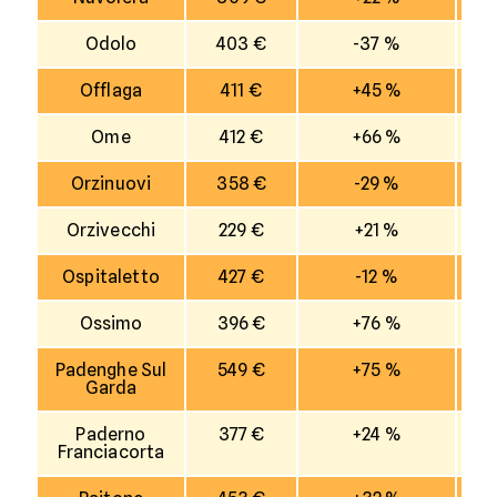
Odolo
403 €
-37 %
Offlaga
411 €
+45 %
Ome
412 €
+66 %
Orzinuovi
358 €
-29 %
Orzivecchi
229 €
+21 %
Ospitaletto
427 €
-12 %
Ossimo
396 €
+76 %
Padenghe Sul
549 €
+75 %
Garda
Paderno
377 €
+24 %
Franciacorta