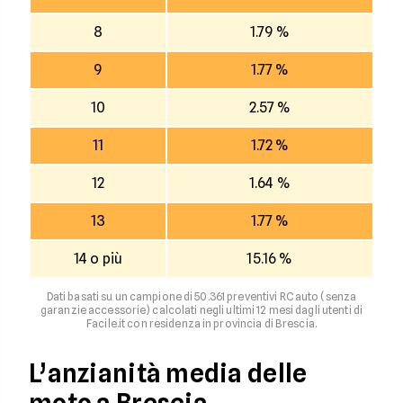
8
1.79 %
9
1.77 %
10
2.57 %
11
1.72 %
12
1.64 %
13
1.77 %
14 o più
15.16 %
Dati basati su un campione di 50.361 preventivi RC auto (senza
garanzie accessorie) calcolati negli ultimi 12 mesi dagli utenti di
Facile.it con residenza in provincia di Brescia.
L’anzianità media delle