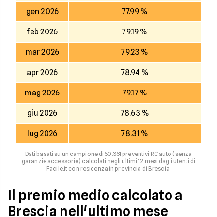
gen 2026
77.99 %
feb 2026
79.19 %
mar 2026
79.23 %
apr 2026
78.94 %
mag 2026
79.17 %
giu 2026
78.63 %
lug 2026
78.31 %
Dati basati su un campione di 50.361 preventivi RC auto (senza
garanzie accessorie) calcolati negli ultimi 12 mesi dagli utenti di
Facile.it con residenza in provincia di Brescia.
Il premio medio calcolato a
Brescia nell'ultimo mese