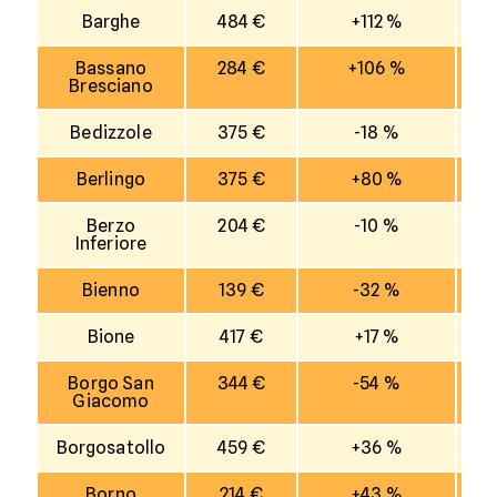
Barghe
484 €
+112 %
Bassano
284 €
+106 %
Bresciano
Bedizzole
375 €
-18 %
Berlingo
375 €
+80 %
Berzo
204 €
-10 %
Inferiore
Bienno
139 €
-32 %
Bione
417 €
+17 %
Borgo San
344 €
-54 %
Giacomo
Borgosatollo
459 €
+36 %
Borno
214 €
+43 %