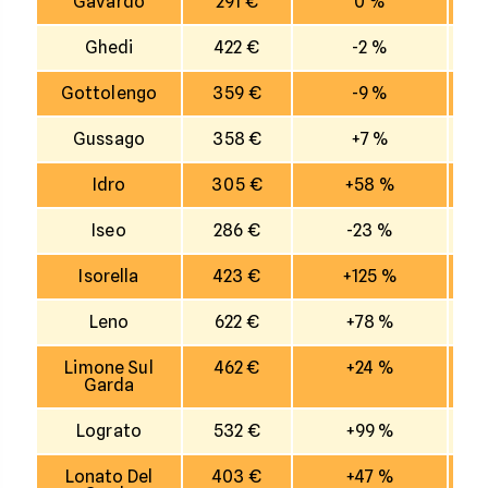
Gavardo
291 €
0 %
Ghedi
422 €
-2 %
Gottolengo
359 €
-9 %
Gussago
358 €
+7 %
Idro
305 €
+58 %
Iseo
286 €
-23 %
Isorella
423 €
+125 %
Leno
622 €
+78 %
Limone Sul
462 €
+24 %
Garda
Lograto
532 €
+99 %
Lonato Del
403 €
+47 %