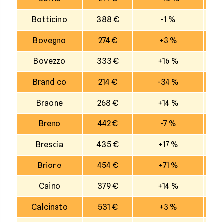
Botticino
388 €
-1 %
Bovegno
274 €
+3 %
Bovezzo
333 €
+16 %
Brandico
214 €
-34 %
Braone
268 €
+14 %
Breno
442 €
-7 %
Brescia
435 €
+17 %
Brione
454 €
+71 %
Caino
379 €
+14 %
Calcinato
531 €
+3 %