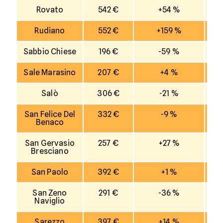
Rovato
542 €
+54 %
Rudiano
552 €
+159 %
Sabbio Chiese
196 €
-59 %
Sale Marasino
207 €
+4 %
Salò
306 €
-21 %
San Felice Del
332 €
-9 %
Benaco
San Gervasio
257 €
+27 %
Bresciano
San Paolo
392 €
+1 %
San Zeno
291 €
-36 %
Naviglio
Sarezzo
397 €
+14 %