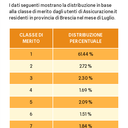
I dati seguenti mostrano la distribuzione in base
alla classe di merito dagli utenti di Assicurazione.it
residenti in provincia di Brescia nel mese di Luglio.
CLASSE DI
DISTRIBUZIONE
MERITO
PERCENTUALE
1
61.44 %
2
2.72 %
3
2.30 %
4
1.69 %
5
2.09 %
6
1.51 %
7
1.84 %