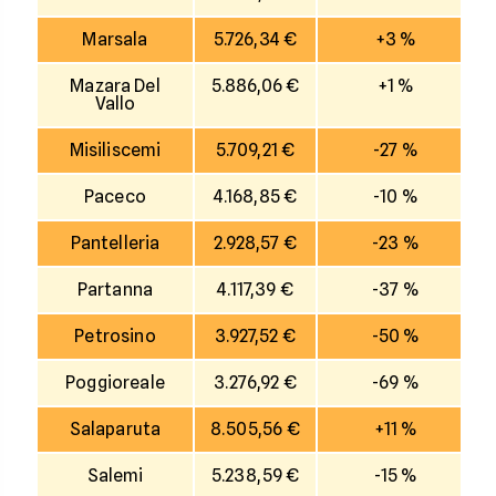
Marsala
5.726,34 €
+3 %
Mazara Del
5.886,06 €
+1 %
Vallo
Misiliscemi
5.709,21 €
-27 %
Paceco
4.168,85 €
-10 %
Pantelleria
2.928,57 €
-23 %
Partanna
4.117,39 €
-37 %
Petrosino
3.927,52 €
-50 %
Poggioreale
3.276,92 €
-69 %
Salaparuta
8.505,56 €
+11 %
Salemi
5.238,59 €
-15 %