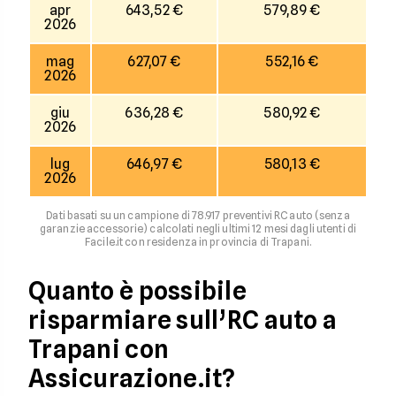
apr
643,52 €
579,89 €
2026
mag
627,07 €
552,16 €
2026
giu
636,28 €
580,92 €
2026
lug
646,97 €
580,13 €
2026
Dati basati su un campione di 78.917 preventivi RC auto (senza
garanzie accessorie) calcolati negli ultimi 12 mesi dagli utenti di
Facile.it con residenza in provincia di Trapani.
Quanto è possibile
risparmiare sull’RC auto a
Trapani con
Assicurazione.it?