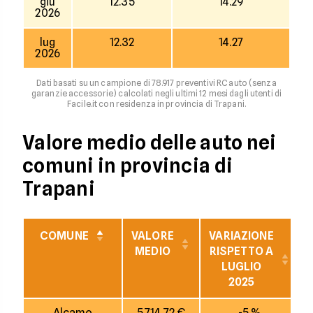
giu
12.35
14.29
2026
lug
12.32
14.27
2026
Dati basati su un campione di 78.917 preventivi RC auto (senza
garanzie accessorie) calcolati negli ultimi 12 mesi dagli utenti di
Facile.it con residenza in provincia di Trapani.
Valore medio delle auto nei
comuni in provincia di
Trapani
COMUNE
VALORE
VARIAZIONE
MEDIO
RISPETTO A
LUGLIO
2025
Alcamo
5.714,72 €
-5 %