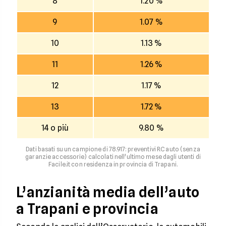
8
1.20 %
9
1.07 %
10
1.13 %
11
1.26 %
12
1.17 %
13
1.72 %
14 o più
9.80 %
Dati basati su un campione di 78.917: preventivi RC auto (senza
garanzie accessorie) calcolati nell'ultimo mese dagli utenti di
Facile.it con residenza in provincia di Trapani.
L’anzianità media dell’auto
a Trapani e provincia