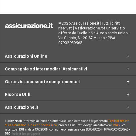
© 2026 Assicurazione.it | Tutti i diritti
riservati | Assicurazione.it è un servizio
offerto da Facile.it S.p.A. con socio unico •
Via Sannio, 3 - 20137 Milano • P.IVA
07902950968
Assicurazioni Online
Compagnie ed Intermediari Assicurativi
RC Auto
Garanzie accessorie complementari
RC Moto
Verti
Assicurazione Ciclomotore
Risorse Utili
Allianz Direct
Furto e incendio
Assicurazioni Autocarro
Prima.it
Assicurazione.it
Infortuni conducente
Garanzie accessorie
Assicurazioni Viaggi
ConTe
Assistenza stradale
Guide
Assicurazione Casa
Il servizio di intermediazione assicurativa di Assicurazione.it è gestito da
Facile.it Broker
Chi Siamo
Linear
di assicurazioni S.p.A. con socio unico
, broker assicurativo regolamentato dall'
IVASS
ed
Tutela legale
iscritto al RUI in data 13/02/2014 con numero registrazione B000480264 • P.IVA 08007250965 •
Glossario
Polizza Vita
Come funziona Assicurazione.it
Genertel
PEC