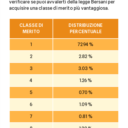
verificare se puoi avvalerti della legge Bersani per
acquisire una classe di merito più vantaggiosa.
CLASSE DI
DISTRIBUZIONE
MERITO
PERCENTUALE
1
72.94 %
2
2.82 %
3
3.03 %
4
1.26 %
5
0.70 %
6
1.09 %
7
0.81 %