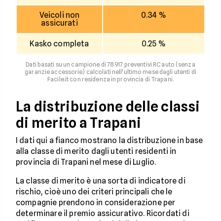
Veicoli non
0.34 %
assicurati
Kasko completa
0.25 %
Dati basati su un campione di 78.917 preventivi RC auto (senza
garanzie accessorie) calcolati nell'ultimo mese dagli utenti di
Facile.it con residenza in provincia di Trapani.
La distribuzione delle classi
di merito a Trapani
I dati qui a fianco mostrano la distribuzione in base
alla classe di merito dagli utenti residenti in
provincia di Trapani nel mese di Luglio.
La classe di merito è una sorta di indicatore di
rischio, cioè uno dei criteri principali che le
compagnie prendono in considerazione per
determinare il premio assicurativo. Ricordati di