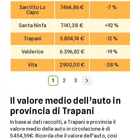
San Vito Lo
7.464,86 €
-7 %
Capo
Santa Ninfa
7.141,38 €
+92 %
Trapani
5.804,74 €
-12 %
Valderice
6.396,82 €
-19 %
Vita
2.900,00 €
-38 %
1
2
3
Il valore medio dell’auto in
provincia di Trapani
In base ai dati raccolti, a Trapani e provincia il
valore medio delle auto in circolazione è di
5.454,59€. Ricorda che il valore dell’auto, così