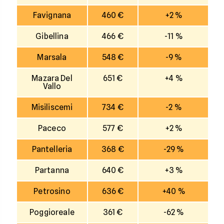
Favignana
460 €
+2 %
Gibellina
466 €
-11 %
Marsala
548 €
-9 %
Mazara Del
651 €
+4 %
Vallo
Misiliscemi
734 €
-2 %
Paceco
577 €
+2 %
Pantelleria
368 €
-29 %
Partanna
640 €
+3 %
Petrosino
636 €
+40 %
Poggioreale
361 €
-62 %