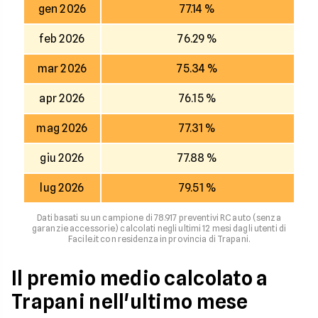
gen 2026
77.14 %
feb 2026
76.29 %
mar 2026
75.34 %
apr 2026
76.15 %
mag 2026
77.31 %
giu 2026
77.88 %
lug 2026
79.51 %
Dati basati su un campione di 78.917 preventivi RC auto (senza
garanzie accessorie) calcolati negli ultimi 12 mesi dagli utenti di
Facile.it con residenza in provincia di Trapani.
Il premio medio calcolato a
Trapani nell'ultimo mese