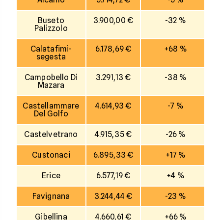
Buseto
3.900,00 €
-32 %
Palizzolo
Calatafimi-
6.178,69 €
+68 %
segesta
Campobello Di
3.291,13 €
-38 %
Mazara
Castellammare
4.614,93 €
-7 %
Del Golfo
Castelvetrano
4.915,35 €
-26 %
Custonaci
6.895,33 €
+17 %
Erice
6.577,19 €
+4 %
Favignana
3.244,44 €
-23 %
Gibellina
4.660,61 €
+66 %