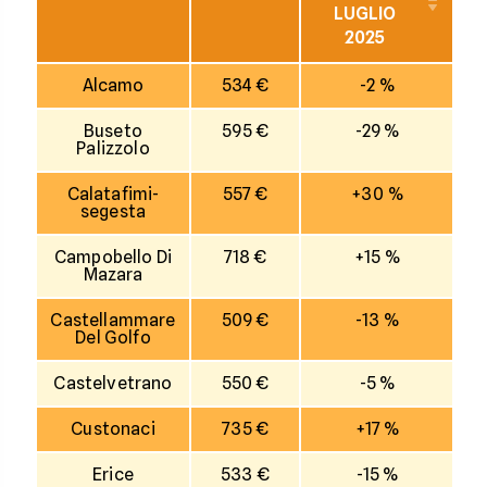
LUGLIO
2025
Alcamo
534 €
-2 %
Buseto
595 €
-29 %
Palizzolo
Calatafimi-
557 €
+30 %
segesta
Campobello Di
718 €
+15 %
Mazara
Castellammare
509 €
-13 %
Del Golfo
Castelvetrano
550 €
-5 %
Custonaci
735 €
+17 %
Erice
533 €
-15 %