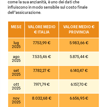
come la sua anzianità, è uno dei dati che
influiscono in modo sensibile sul costo finale
dell’assicurazione.
MESE
VALORE MEDIO
VALORE MEDIO €
€ ITALIA
PROVINCIA
lug
7.753,99 €
5.983,66 €
2025
ago
7.535,46 €
5.875,44 €
2025
set
7.782,27 €
6.140,47 €
2025
ott
7.971,79 €
6.157,70 €
2025
nov
8.032,68 €
6.656,95 €
2025