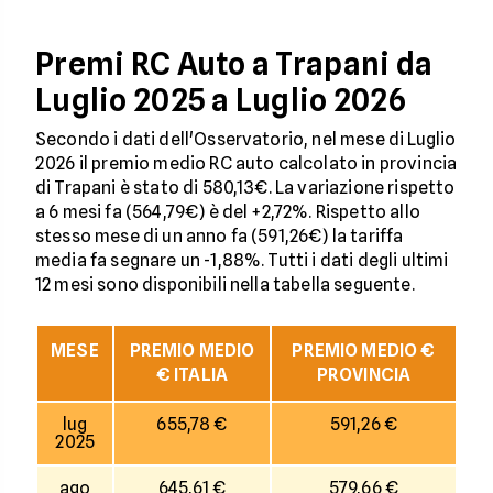
Premi RC Auto a Trapani da
Luglio 2025 a Luglio 2026
Secondo i dati dell'Osservatorio, nel mese di Luglio
2026 il premio medio RC auto calcolato in provincia
di Trapani è stato di 580,13€. La variazione rispetto
a 6 mesi fa (564,79€) è del +2,72%. Rispetto allo
stesso mese di un anno fa (591,26€) la tariffa
media fa segnare un -1,88%. Tutti i dati degli ultimi
12 mesi sono disponibili nella tabella seguente.
MESE
PREMIO MEDIO
PREMIO MEDIO €
€ ITALIA
PROVINCIA
lug
655,78 €
591,26 €
2025
ago
645,61 €
579,66 €