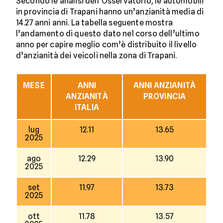
Secondo le analisi dell’Osservatorio, le automobili
in provincia di Trapani hanno un’anzianità media di
14.27 anni anni. La tabella seguente mostra
l’andamento di questo dato nel corso dell’ultimo
anno per capire meglio com’è distribuito il livello
d’anzianità dei veicoli nella zona di Trapani.
MESE
ANNI
ANNI ANZIANITÀ
ANZIANITÀ
PROVINCIA
ITALIA
lug
12.11
13.65
2025
ago
12.29
13.90
2025
set
11.97
13.73
2025
ott
11.78
13.57