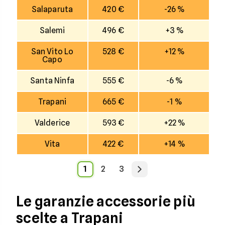
Salaparuta
420 €
-26 %
Salemi
496 €
+3 %
San Vito Lo
528 €
+12 %
Capo
Santa Ninfa
555 €
-6 %
Trapani
665 €
-1 %
Valderice
593 €
+22 %
Vita
422 €
+14 %
1
2
3
Le garanzie accessorie più
scelte a Trapani