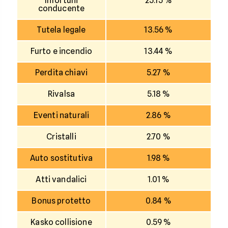
Infortuni
25.15 %
conducente
Tutela legale
13.56 %
Furto e incendio
13.44 %
Perdita chiavi
5.27 %
Rivalsa
5.18 %
Eventi naturali
2.86 %
Cristalli
2.70 %
Auto sostitutiva
1.98 %
Atti vandalici
1.01 %
Bonus protetto
0.84 %
Kasko collisione
0.59 %