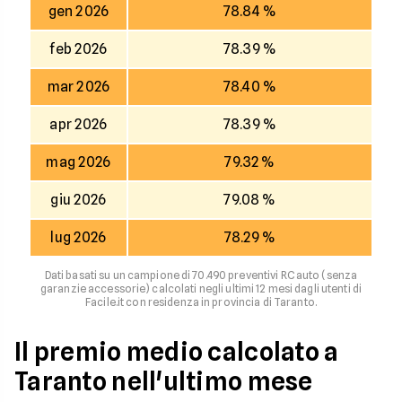
gen 2026
78.84 %
feb 2026
78.39 %
mar 2026
78.40 %
apr 2026
78.39 %
mag 2026
79.32 %
giu 2026
79.08 %
lug 2026
78.29 %
Dati basati su un campione di 70.490 preventivi RC auto (senza
garanzie accessorie) calcolati negli ultimi 12 mesi dagli utenti di
Facile.it con residenza in provincia di Taranto.
Il premio medio calcolato a
Taranto nell'ultimo mese