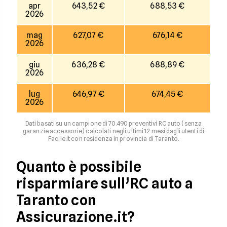
apr
643,52 €
688,53 €
2026
mag
627,07 €
676,14 €
2026
giu
636,28 €
688,89 €
2026
lug
646,97 €
674,45 €
2026
Dati basati su un campione di 70.490 preventivi RC auto (senza
garanzie accessorie) calcolati negli ultimi 12 mesi dagli utenti di
Facile.it con residenza in provincia di Taranto.
Quanto è possibile
risparmiare sull’RC auto a
Taranto con
Assicurazione.it?