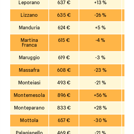
Leporano
637 €
+13 %
Lizzano
635 €
-26 %
Manduria
624 €
+5 %
Martina
615 €
-4 %
Franca
Maruggio
619 €
-3 %
Massafra
608 €
-23 %
Monteiasi
493 €
-21 %
Montemesola
896 €
+56 %
Monteparano
833 €
+28 %
Mottola
657 €
-30 %
Palagianello
469 €
-21 %