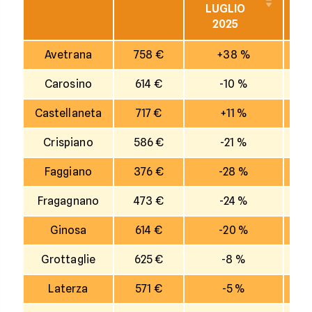
LUGLIO
2025
I
Avetrana
758 €
+38 %
Carosino
614 €
-10 %
Castellaneta
717 €
+11 %
Crispiano
586 €
-21 %
Faggiano
376 €
-28 %
Fragagnano
473 €
-24 %
Ginosa
614 €
-20 %
Grottaglie
625 €
-8 %
Laterza
571 €
-5 %