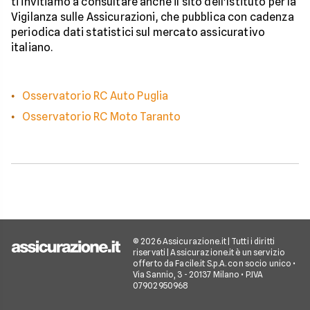
ti invitiamo a consultare anche il sito dell'Istituto per la
Vigilanza sulle Assicurazioni, che pubblica con cadenza
periodica dati statistici sul mercato assicurativo
italiano.
Osservatorio RC Auto Puglia
Osservatorio RC Moto Taranto
© 2026 Assicurazione.it | Tutti i diritti
riservati | Assicurazione.it è un servizio
offerto da Facile.it S.p.A. con socio unico •
Via Sannio, 3 - 20137 Milano • P.IVA
07902950968