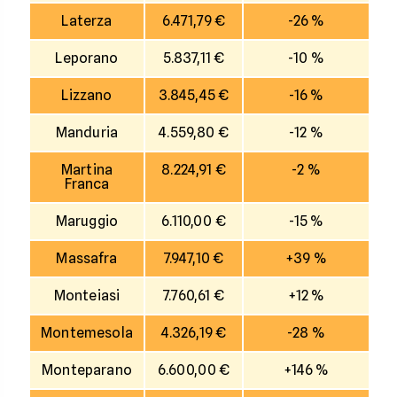
Laterza
6.471,79 €
-26 %
Leporano
5.837,11 €
-10 %
Lizzano
3.845,45 €
-16 %
Manduria
4.559,80 €
-12 %
Martina
8.224,91 €
-2 %
Franca
Maruggio
6.110,00 €
-15 %
Massafra
7.947,10 €
+39 %
Monteiasi
7.760,61 €
+12 %
Montemesola
4.326,19 €
-28 %
Monteparano
6.600,00 €
+146 %