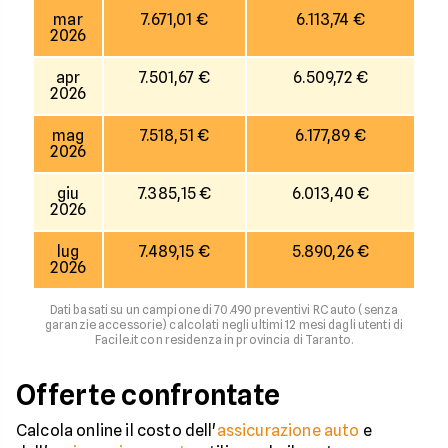
mar
7.671,01 €
6.113,74 €
2026
apr
7.501,67 €
6.509,72 €
2026
mag
7.518,51 €
6.177,89 €
2026
giu
7.385,15 €
6.013,40 €
2026
lug
7.489,15 €
5.890,26 €
2026
Dati basati su un campione di 70.490 preventivi RC auto (senza
garanzie accessorie) calcolati negli ultimi 12 mesi dagli utenti di
Facile.it con residenza in provincia di Taranto.
Offerte confrontate
Calcola online il costo dell'
assicurazione auto
e