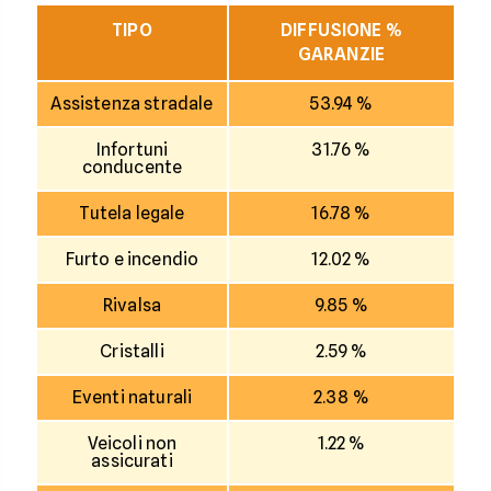
TIPO
DIFFUSIONE %
GARANZIE
Assistenza stradale
53.94 %
Infortuni
31.76 %
conducente
Tutela legale
16.78 %
Furto e incendio
12.02 %
Rivalsa
9.85 %
Cristalli
2.59 %
Eventi naturali
2.38 %
Veicoli non
1.22 %
assicurati