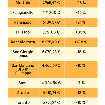
Mottola
7.965,47 €
+13 %
Palagianello
4.710,00 €
-46 %
Palagiano
6.139,37 €
-24 %
Pulsano
7.751,08 €
+33 %
Roccaforzata
8.275,00 €
+238 %
San Giorgio
5.070,28 €
-18 %
Ionico
San Marzano
4.465,69 €
-10 %
Di San
Giuseppe
Sava
4.304,54 €
-7 %
Statte
5.510,24 €
-13 %
Taranto
5.799,27 €
-10 %