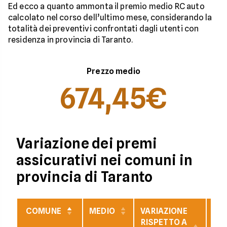
Ed ecco a quanto ammonta il premio medio RC auto
calcolato nel corso dell’ultimo mese, considerando la
totalità dei preventivi confrontati dagli utenti con
residenza in provincia di Taranto.
Prezzo medio
674,45€
Variazione dei premi
assicurativi nei comuni in
provincia di Taranto
COMUNE
MEDIO
VARIAZIONE
VAR
RISPETTO A
RI