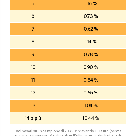
5
1.16 %
6
0.73 %
7
0.62 %
8
1.14 %
9
0.78 %
10
0.90 %
11
0.84 %
12
0.65 %
13
1.04 %
14 o più
10.44 %
Dati basati su un campione di 70.490: preventivi RC auto (senza
garanzie accessorie) calcolati nell'ultimo mese dagli utenti di