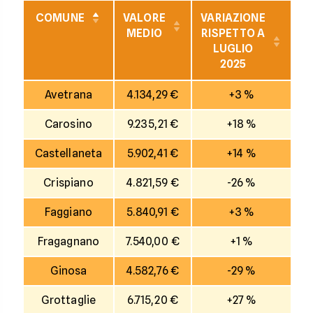
COMUNE
VALORE
VARIAZIONE
V
MEDIO
RISPETTO A
R
LUGLIO
2025
Avetrana
4.134,29 €
+3 %
Carosino
9.235,21 €
+18 %
Castellaneta
5.902,41 €
+14 %
Crispiano
4.821,59 €
-26 %
Faggiano
5.840,91 €
+3 %
Fragagnano
7.540,00 €
+1 %
Ginosa
4.582,76 €
-29 %
Grottaglie
6.715,20 €
+27 %