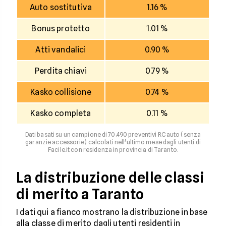
Auto sostitutiva
1.16 %
Bonus protetto
1.01 %
Atti vandalici
0.90 %
Perdita chiavi
0.79 %
Kasko collisione
0.74 %
Kasko completa
0.11 %
Dati basati su un campione di 70.490 preventivi RC auto (senza
garanzie accessorie) calcolati nell'ultimo mese dagli utenti di
Facile.it con residenza in provincia di Taranto.
La distribuzione delle classi
di merito a Taranto
I dati qui a fianco mostrano la distribuzione in base
alla classe di merito dagli utenti residenti in