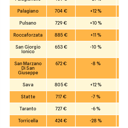
Palagiano
704 €
+12 %
Pulsano
729 €
+10 %
Roccaforzata
885 €
+11 %
San Giorgio
653 €
-10 %
Ionico
San Marzano
672 €
-8 %
Di San
Giuseppe
Sava
805 €
+12 %
Statte
717 €
-7 %
Taranto
727 €
-6 %
Torricella
424 €
-28 %