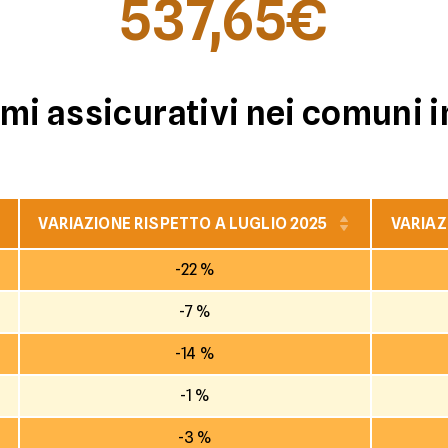
537,65€
mi assicurativi nei comuni i
VARIAZIONE RISPETTO A LUGLIO 2025
VARIAZ
-22 %
-7 %
-14 %
-1 %
-3 %