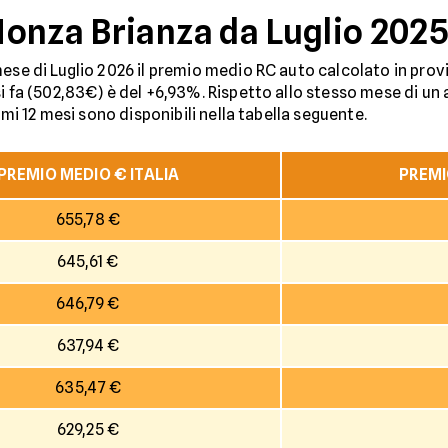
onza Brianza da Luglio 2025
ese di Luglio 2026 il premio medio RC auto calcolato in prov
i fa (502,83€) è del +6,93%. Rispetto allo stesso mese di un a
timi 12 mesi sono disponibili nella tabella seguente.
PREMIO MEDIO € ITALIA
PREMI
655,78 €
645,61 €
646,79 €
637,94 €
635,47 €
629,25 €