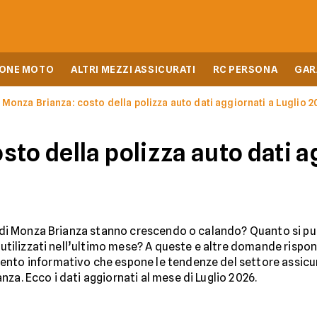
IONE MOTO
ALTRI MEZZI ASSICURATI
RC PERSONA
GAR
Monza Brianza: costo della polizza auto dati aggiornati a Luglio 
to della polizza auto dati a
ia di Monza Brianza stanno crescendo o calando? Quanto si pu
ù utilizzati nell’ultimo mese? A queste e altre domande rispo
ento informativo che espone le tendenze del settore assicur
za. Ecco i dati aggiornati al mese di Luglio 2026.