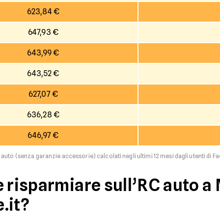
623,84 €
647,93 €
643,99 €
643,52 €
627,07 €
636,28 €
646,97 €
 auto (senza garanzie accessorie) calcolati negli ultimi 12 mesi dagli utenti di Fa
e risparmiare sull’RC auto a
.it?