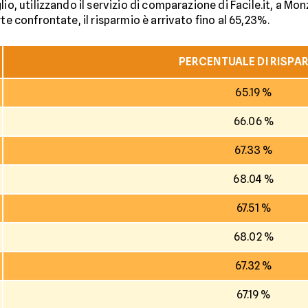
io, utilizzando il servizio di comparazione di Facile.it, a Mo
te confrontate, il risparmio è arrivato fino al 65,23%.
PERCENTUALE DI RISPA
65.19 %
66.06 %
67.33 %
68.04 %
67.51 %
68.02 %
67.32 %
67.19 %