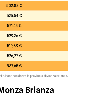
502,83 €
525,54 €
521,44 €
529,26 €
519,39 €
526,27 €
537,65 €
cile.it con residenza in provincia di Monza Brianza.
 Monza Brianza