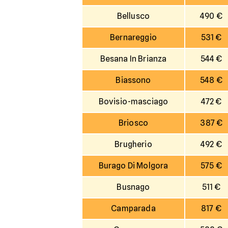
Bellusco
490 €
Bernareggio
531 €
Besana In Brianza
544 €
Biassono
548 €
Bovisio-masciago
472 €
Briosco
387 €
Brugherio
492 €
Burago Di Molgora
575 €
Busnago
511 €
Camparada
817 €