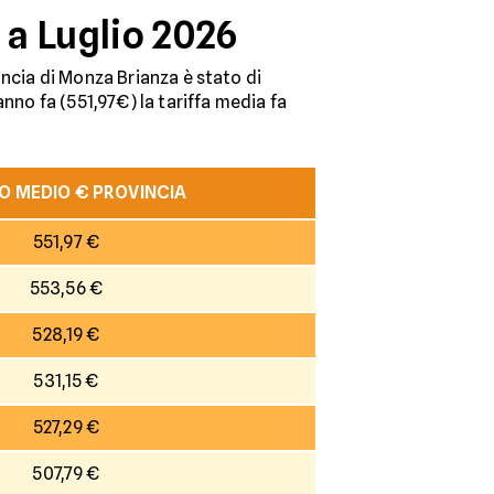
 a Luglio 2026
incia di Monza Brianza è stato di
nno fa (551,97€) la tariffa media fa
O MEDIO € PROVINCIA
551,97 €
553,56 €
528,19 €
531,15 €
527,29 €
507,79 €