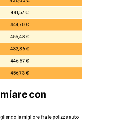
430,00 €
441,57 €
444,70 €
455,48 €
432,86 €
446,57 €
456,73 €
armiare con
gliendo la migliore fra le polizze auto