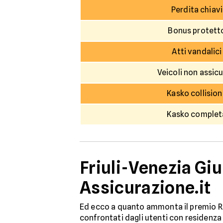
Perdita chiavi
Bonus protett
Atti vandalici
Veicoli non assicu
Kasko collisio
Kasko complet
Friuli-Venezia Giu
Assicurazione.it
Ed ecco a quanto ammonta il premio RC
confrontati dagli utenti con residenza n