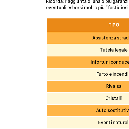
Ricorda: l’aggiunta di una o più garanz
eventuali esborsi molto più “fastidiosi
TIPO
Assistenza strad
Tutela legale
Infortuni conduc
Furto e incend
Rivalsa
Cristalli
Auto sostituti
Eventi natural