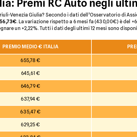
lia: Premi RC Auto negli ulti
iuli-Venezia Giulia? Secondo i dati dell’Osservatorio di Assi
56,73€
. La variazione rispetto a 6 mesi fa (430,00€) è del +
gnare un +2,22%. Tutti i dati degli ultimi 12 mesi sono disponi
PREMIO MEDIO € ITALIA
PRE
655,78 €
645,61 €
646,79 €
637,94 €
635,47 €
629,25 €