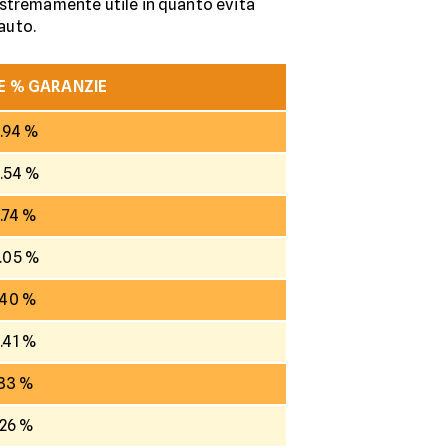
a estremamente utile in quanto evita
 auto.
E % GARANZIE
.94 %
.54 %
.74 %
.05 %
.40 %
.41 %
.83 %
.26 %