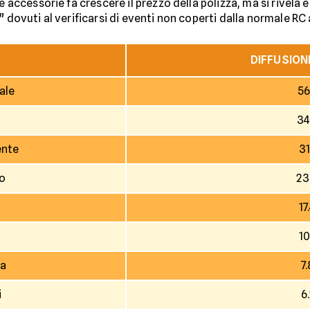
ie accessorie fa crescere il prezzo della polizza, ma si rivel
” dovuti al verificarsi di eventi non coperti dalla normale RC
DIFFUSION
ale
56
34
ente
31
io
23
17
10
va
7
i
6