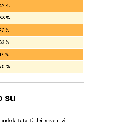
.42 %
.33 %
.47 %
.32 %
.17 %
.70 %
o su
ndo la totalità dei preventivi