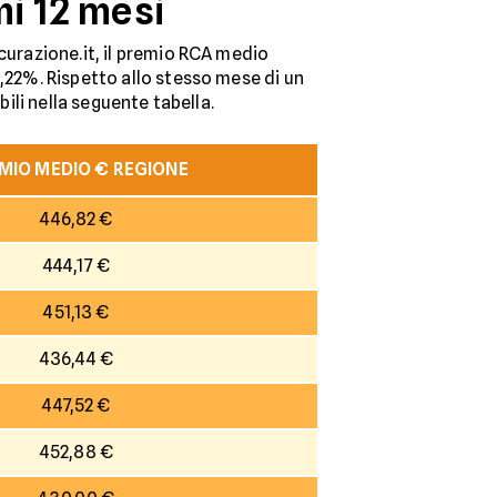
mi 12 mesi
curazione.it, il premio RCA medio
6,22%. Rispetto allo stesso mese di un
bili nella seguente tabella.
MIO MEDIO € REGIONE
446,82 €
444,17 €
451,13 €
436,44 €
447,52 €
452,88 €