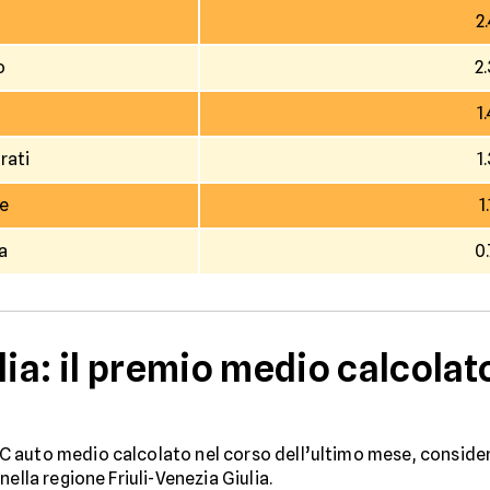
2
o
2
1
rati
1
ne
1
a
0
lia: il premio medio calcolat
 auto medio calcolato nel corso dell’ultimo mese, considera
ella regione Friuli-Venezia Giulia.