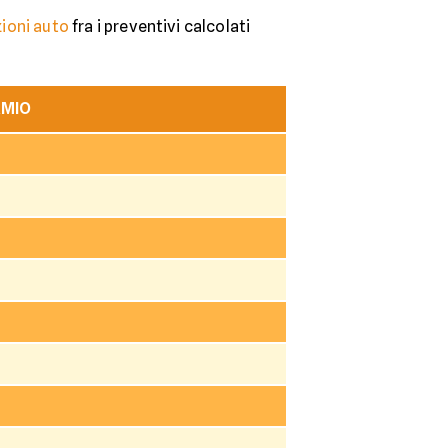
ioni auto
fra i preventivi calcolati
RMIO