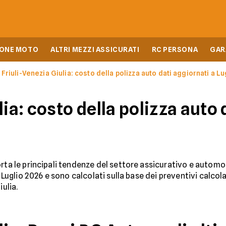
IONE MOTO
ALTRI MEZZI ASSICURATI
RC PERSONA
GAR
Friuli-Venezia Giulia: costo della polizza auto dati aggiornati a L
lia: costo della polizza auto 
rta le principali tendenze del settore assicurativo e automob
i Luglio 2026 e sono calcolati sulla base dei preventivi calcol
iulia.