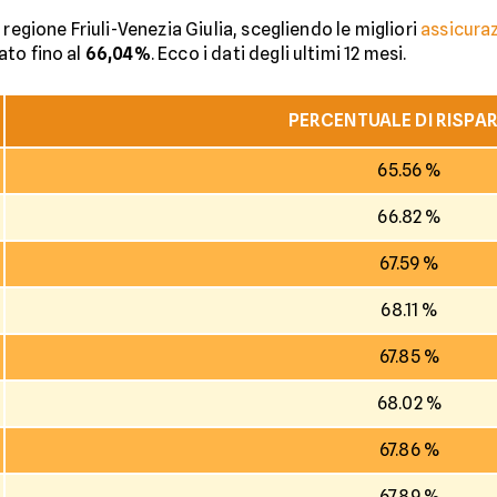
regione Friuli-Venezia Giulia, scegliendo le migliori
assicuraz
vato fino al
66,04%
. Ecco i dati degli ultimi 12 mesi.
PERCENTUALE DI RISPA
65.56 %
66.82 %
67.59 %
68.11 %
67.85 %
68.02 %
67.86 %
67.89 %