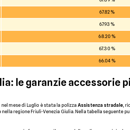
67.82 %
67.93 %
68.20 %
67.30 %
66.04 %
lia: le garanzie accessorie p
a nel mese di Luglio è stata la polizza
Assistenza stradale
, r
ella regione Friuli-Venezia Giulia. Nella tabella seguente puo