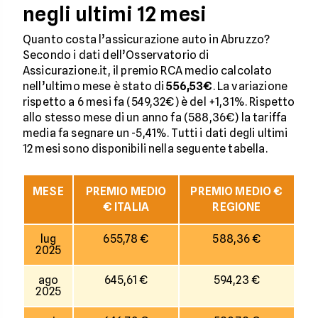
negli ultimi 12 mesi
Quanto costa l’assicurazione auto in Abruzzo?
Secondo i dati dell’Osservatorio di
Assicurazione.it, il premio RCA medio calcolato
nell’ultimo mese è stato di
556,53€
. La variazione
rispetto a 6 mesi fa (549,32€) è del +1,31%. Rispetto
allo stesso mese di un anno fa (588,36€) la tariffa
media fa segnare un -5,41%. Tutti i dati degli ultimi
12 mesi sono disponibili nella seguente tabella.
MESE
PREMIO MEDIO
PREMIO MEDIO €
€ ITALIA
REGIONE
lug
655,78 €
588,36 €
2025
ago
645,61 €
594,23 €
2025