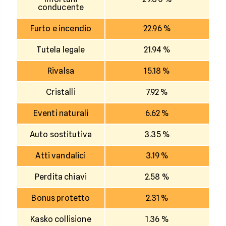
conducente
Furto e incendio
22.96 %
Tutela legale
21.94 %
Rivalsa
15.18 %
Cristalli
7.92 %
Eventi naturali
6.62 %
Auto sostitutiva
3.35 %
Atti vandalici
3.19 %
Perdita chiavi
2.58 %
Bonus protetto
2.31 %
Kasko collisione
1.36 %