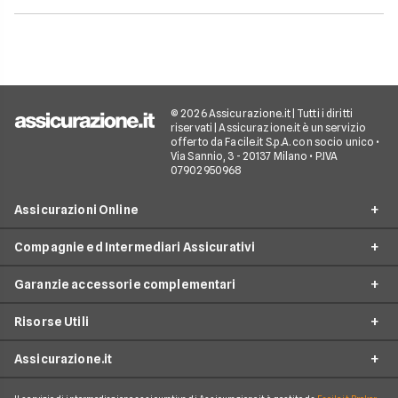
© 2026 Assicurazione.it | Tutti i diritti
riservati | Assicurazione.it è un servizio
offerto da Facile.it S.p.A. con socio unico •
Via Sannio, 3 - 20137 Milano • P.IVA
07902950968
Assicurazioni Online
Compagnie ed Intermediari Assicurativi
RC Auto
Garanzie accessorie complementari
RC Moto
Verti
Assicurazione Ciclomotore
Risorse Utili
Allianz Direct
Furto e incendio
Assicurazioni Autocarro
Prima.it
Assicurazione.it
Infortuni conducente
Garanzie accessorie
Assicurazioni Viaggi
ConTe
Assistenza stradale
Guide