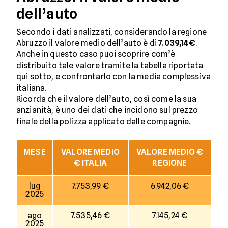
dell’auto
Secondo i dati analizzati, considerando la regione
Abruzzo il valore medio dell’auto è di
7.039,14€
.
Anche in questo caso puoi scoprire com’è
distribuito tale valore tramite la tabella riportata
qui sotto, e confrontarlo con la media complessiva
italiana.
Ricorda che il valore dell’auto, così come la sua
anzianità, è uno dei dati che incidono sul prezzo
finale della polizza applicato dalle compagnie.
MESE
VALORE MEDIO
VALORE MEDIO €
€ ITALIA
REGIONE
lug
7.753,99 €
6.942,06 €
2025
ago
7.535,46 €
7.145,24 €
2025