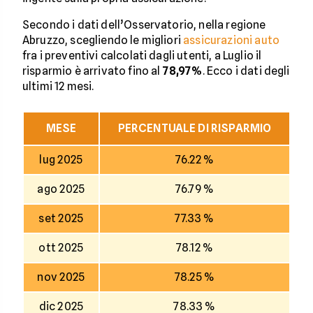
Secondo i dati dell’Osservatorio, nella regione
Abruzzo, scegliendo le migliori
assicurazioni auto
fra i preventivi calcolati dagli utenti, a Luglio il
risparmio è arrivato fino al
78,97%
. Ecco i dati degli
ultimi 12 mesi.
MESE
PERCENTUALE DI RISPARMIO
lug 2025
76.22 %
ago 2025
76.79 %
set 2025
77.33 %
ott 2025
78.12 %
nov 2025
78.25 %
dic 2025
78.33 %